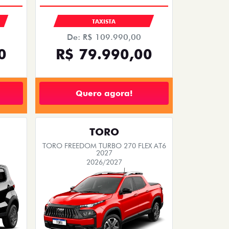
S
TAXISTA
De: R$ 109.990,00
0
R$ 79.990,00
Quero agora!
TORO
TORO FREEDOM TURBO 270 FLEX AT6
2027
2026/2027