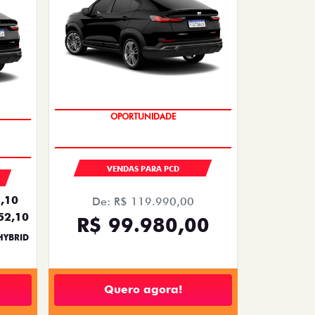
OPORTUNIDADE
VENDAS PARA PCD
,10
De: R$ 119.990,00
52,10
R$ 99.980,00
HYBRID
Quero agora!