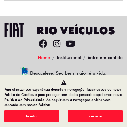
Home
Institucional
Entre em contato
Desacelere. Seu bem maior é a vida.
Para otimizar sua experiência durante a navegação, fazemos uso de nossa
Política de Cookies e para proteger seus dados pessoais respeitamos nossa
Política de Privacidade
. Ao seguir com a navegação e visita você
37.898.137/0002-04
concorda com nossas Políticas.
Aceitar
Recusar
Desenvolvido pela DEALERSPACE ® Direitos Reservados.