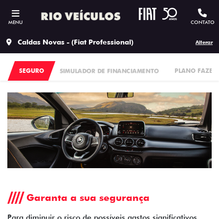
MENU
CONTATO
Caldas Novas - (Fiat Professional)
Alterar
SEGURO
SIMULADOR DE FINANCIAMENTO
PLANO FAZEN
Garanta a sua segurança
Para diminuir o risco de possíveis gastos significativos