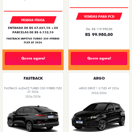
VENDAS PARA PCD
PESSOA FÍSICA
ENTRADA DE R$ 67.661,10 +24
De: R$ 119.990,00
PARCELAS DE R$ 6.152,10
R$ 99.980,00
FASTBACK IMPETUS TURBO 200 HYBRID
FLEX AT 2026
Quero agora!
Quero agora!
FASTBACK
ARGO
FASTBACK AUDACE TURBO 200 HYBRID FLEX
ARGO DRIVE 1.0 FLEX 4P 2026
AT 2026
2026/2026
2026/2026