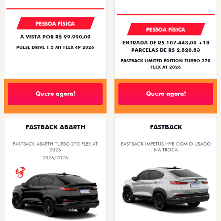
PESSOA FÍSICA
PESSOA FÍSICA
À VISTA POR R$ 99.990,00
ENTRADA DE R$ 107.443,00 +18
PULSE DRIVE 1.3 MT FLEX 4P 2026
PARCELAS DE R$ 2.820,83
FASTBACK LIMITED EDITION TURBO 270
FLEX AT 2026
Quero agora!
Quero agora!
FASTBACK ABARTH
FASTBACK
FASTBACK ABARTH TURBO 270 FLEX AT
FASTBACK IMPETUS HYB COM O USADO
2026
NA TROCA
2026/2026