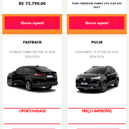
R$ 72.790,00
TORO FREEDOM TURBO 270 FLEX AT6
2027
Quero agora!
Quero agora!
FASTBACK
PULSE
FASTBACK TURBO 200 FLEX AT 2026
PULSE DRIVE 1.3 AT FLEX 4P 2026
2026/2026
2026/2026
O SUV AUTOMÁTICO MAIS
BARATO DO BRASIL
OPORTUNIDADE
PREÇO IMPERDÍVEL