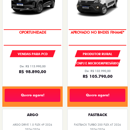
OPORTUNIDADE
APROVADO NO BNDES FINAME*
VENDAS PARA PCD
PRODUTOR RURAL
CNPJ E MICROEMPRESÁRIO
De: R$ 115.990,00
R$ 98.890,00
De: R$ 132.990,00
R$ 105.790,00
Quero agora!
Quero agora!
ARGO
FASTBACK
ARGO DRIVE 1.0 FLEX 4P 2026
FASTBACK TURBO 200 FLEX AT 2026
2026/2026
2026/2026