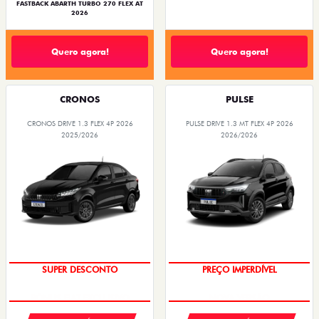
FASTBACK ABARTH TURBO 270 FLEX AT
2026
Quero agora!
Quero agora!
CRONOS
PULSE
CRONOS DRIVE 1.3 FLEX 4P 2026
PULSE DRIVE 1.3 MT FLEX 4P 2026
2025/2026
2026/2026
BÔNUS DE ATÉ R$ 14 MIL
OPORTUNIDADE
SUPER DESCONTO
PREÇO IMPERDÍVEL