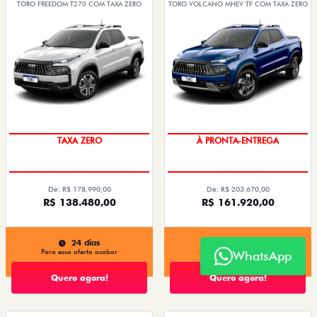
TORO FREEDOM T270 COM TAXA ZERO
TORO VOLCANO MHEV TF COM TAXA ZERO
ENTREGA IMEDIATA
DESCONTO COM O USADO NA
TROCA
TAXA ZERO
À PRONTA-ENTREGA
De: R$ 178.990,00
De: R$ 203.670,00
R$ 138.480,00
R$ 161.920,00
24 dias
24 dias
Para essa oferta acabar
Para essa oferta acabar
WhatsApp
Quero agora!
Quero agora!