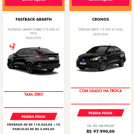
FASTBACK ABARTH
CRONOS
FASTBACK ABARTH TURBO 270 FLEX AT
CRONOS DRIVE 1.0 FLEX 4P 2026
2026
2025/2026
2026/2026
SUPER DESCONTO
SAIA DE FIAT 0KM
COM USADO NA TROCA
TAXA ZERO
PESSOA FÍSICA
PESSOA FÍSICA
ENTRADA DE R$ 118.434,84 +18
De: R$ 108.990,00
PARCELAS DE R$ 3.089,00
R$ 97.990,00