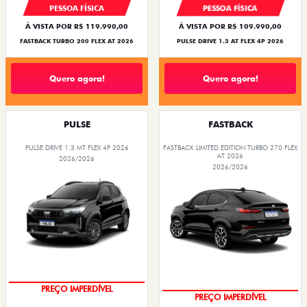
PESSOA FÍSICA
PESSOA FÍSICA
À VISTA POR R$ 119.990,00
À VISTA POR R$ 109.990,00
FASTBACK TURBO 200 FLEX AT 2026
PULSE DRIVE 1.3 AT FLEX 4P 2026
Quero agora!
Quero agora!
PULSE
FASTBACK
PULSE DRIVE 1.3 MT FLEX 4P 2026
FASTBACK LIMITED EDITION TURBO 270 FLEX
AT 2026
2026/2026
2026/2026
OPORTUNIDADE
COM USADO NA TROCA
PREÇO IMPERDÍVEL
PREÇO IMPERDÍVEL