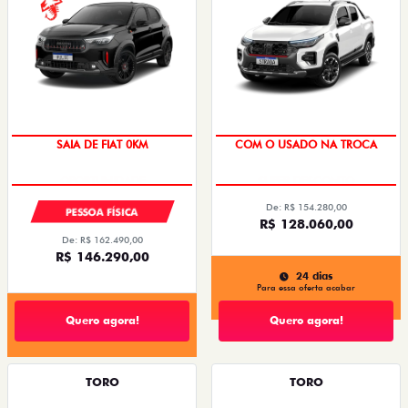
À PRONTA-ENTREGA
SAIA DE FIAT 0KM
COM O USADO NA TROCA
De: R$ 154.280,00
PESSOA FÍSICA
R$ 128.060,00
De: R$ 162.490,00
R$ 146.290,00
24 dias
Para essa oferta acabar
Quero agora!
Quero agora!
TORO
TORO