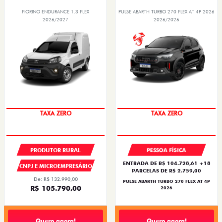
FIORINO ENDURANCE 1.3 FLEX
PULSE ABARTH TURBO 270 FLEX AT 4P 2026
2026/2027
2026/2026
SAIA DE FIAT 0KM
TAXA ZERO
TAXA ZERO
PRODUTOR RURAL
PESSOA FÍSICA
ENTRADA DE R$ 104.728,61 +18
CNPJ E MICROEMPRESÁRIO
PARCELAS DE R$ 2.759,00
De: R$ 132.990,00
PULSE ABARTH TURBO 270 FLEX AT 4P
R$ 105.790,00
2026
Quero agora!
Quero agora!