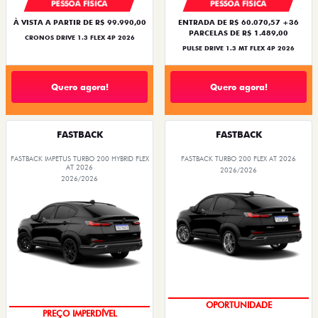
PESSOA FÍSICA
PESSOA FÍSICA
À VISTA A PARTIR DE R$ 99.990,00
ENTRADA DE R$ 60.070,57 +36
PARCELAS DE R$ 1.489,00
CRONOS DRIVE 1.3 FLEX 4P 2026
PULSE DRIVE 1.3 MT FLEX 4P 2026
Quero agora!
Quero agora!
FASTBACK
FASTBACK
FASTBACK IMPETUS TURBO 200 HYBRID FLEX
FASTBACK TURBO 200 FLEX AT 2026
AT 2026
2026/2026
2026/2026
OPORTUNIDADE
PREÇO IMPERDÍVEL