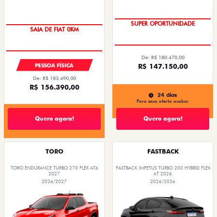
ENTREGA IMEDIATA
SUPER OPORTUNIDADE
SAIA DE FIAT 0KM
De: R$ 180.470,00
PESSOA FÍSICA
R$ 147.150,00
De: R$ 183.490,00
R$ 156.390,00
24 dias
Para essa oferta acabar
Quero agora!
Quero agora!
TORO
FASTBACK
TORO ENDURANCE TURBO 270 FLEX AT6
FASTBACK IMPETUS TURBO 200 HYBRID FLEX
2027
AT 2026
2026/2027
2026/2026