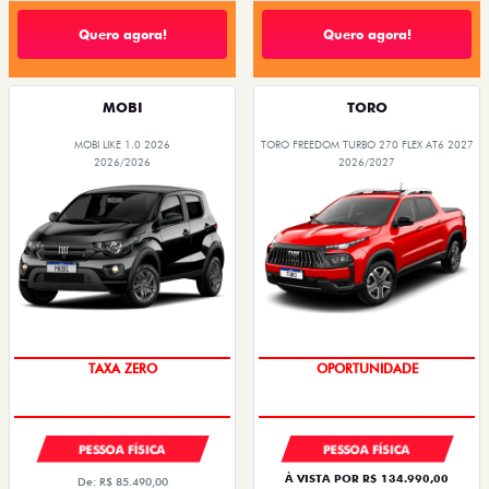
Quero agora!
Quero agora!
MOBI
TORO
MOBI LIKE 1.0 2026
TORO FREEDOM TURBO 270 FLEX AT6 2027
2026/2026
2026/2027
PREÇO IMPERDÍVEL
TAXA ZERO
OPORTUNIDADE
PESSOA FÍSICA
PESSOA FÍSICA
À VISTA POR R$ 134.990,00
De: R$ 85.490,00