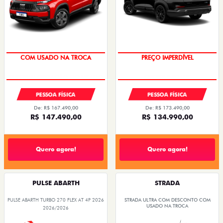
OPORTUNIDADE
COM USADO NA TROCA
PREÇO IMPERDÍVEL
PESSOA FÍSICA
PESSOA FÍSICA
De: R$ 167.490,00
De: R$ 173.490,00
R$ 147.490,00
R$ 134.990,00
Quero agora!
Quero agora!
PULSE ABARTH
STRADA
PULSE ABARTH TURBO 270 FLEX AT 4P 2026
STRADA ULTRA COM DESCONTO COM
USADO NA TROCA
2026/2026