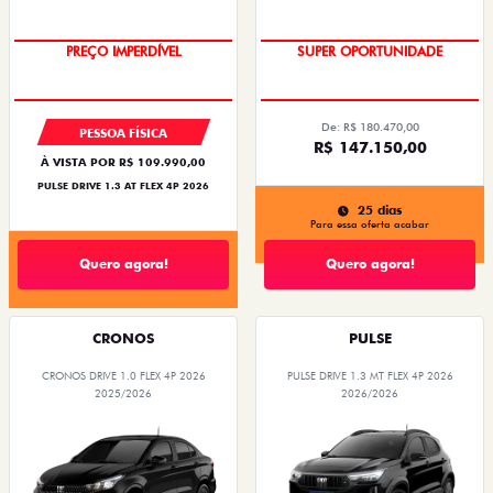
PREÇO IMPERDÍVEL
SUPER OPORTUNIDADE
De: R$ 180.470,00
PESSOA FÍSICA
R$ 147.150,00
À VISTA POR R$ 109.990,00
PULSE DRIVE 1.3 AT FLEX 4P 2026
25 dias
Para essa oferta acabar
Quero agora!
Quero agora!
CRONOS
PULSE
CRONOS DRIVE 1.0 FLEX 4P 2026
PULSE DRIVE 1.3 MT FLEX 4P 2026
2025/2026
2026/2026