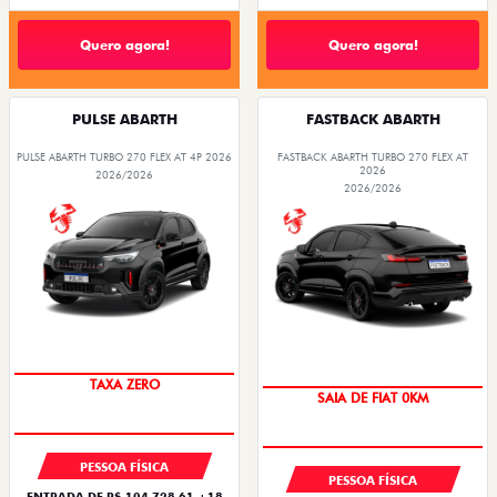
Quero agora!
Quero agora!
PULSE ABARTH
FASTBACK ABARTH
PULSE ABARTH TURBO 270 FLEX AT 4P 2026
FASTBACK ABARTH TURBO 270 FLEX AT
2026
2026/2026
2026/2026
TAXA ZERO
SAIA DE FIAT 0KM
PESSOA FÍSICA
PESSOA FÍSICA
ENTRADA DE R$ 104.728,61 +18