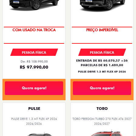
COM USADO NA TROCA
PREÇO IMPERDÍVEL
PESSOA FÍSICA
PESSOA FÍSICA
ENTRADA DE R$ 60.070,57 +36
De: R$ 108.990,00
PARCELAS DE R$ 1.489,00
R$ 97.990,00
PULSE DRIVE 1.3 MT FLEX 4P 2026
Quero agora!
Quero agora!
PULSE
TORO
PULSE DRIVE 1.3 MT FLEX 4P 2026
TORO FREEDOM TURBO 270 FLEX AT6 2027
2026/2026
2026/2027