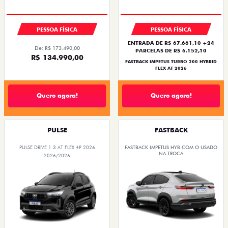
PESSOA FÍSICA
PESSOA FÍSICA
ENTRADA DE R$ 67.661,10 +24
De: R$ 173.490,00
PARCELAS DE R$ 6.152,10
R$ 134.990,00
FASTBACK IMPETUS TURBO 200 HYBRID
FLEX AT 2026
Quero agora!
Quero agora!
PULSE
FASTBACK
PULSE DRIVE 1.3 AT FLEX 4P 2026
FASTBACK IMPETUS HYB COM O USADO
NA TROCA
2026/2026