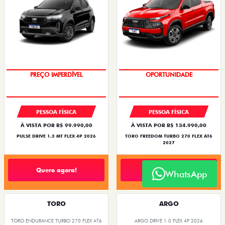
PREÇO IMPERDÍVEL
OPORTUNIDADE
PESSOA FÍSICA
PESSOA FÍSICA
À VISTA POR R$ 99.990,00
À VISTA POR R$ 134.990,00
PULSE DRIVE 1.3 MT FLEX 4P 2026
TORO FREEDOM TURBO 270 FLEX AT6
2027
Quero agora!
Quero agora!
WhatsApp
TORO
ARGO
TORO ENDURANCE TURBO 270 FLEX AT6
ARGO DRIVE 1.0 FLEX 4P 2026