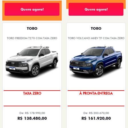
Quero agora!
Quero agora!
TORO
TORO
TORO FREEDOM T270 COM TAXA ZERO
TORO VOLCANO MHEV TF COM TAXA ZERO
TAXA ZERO
À PRONTA-ENTREGA
De: R$ 178.990,00
De: R$ 203.670,00
R$ 138.480,00
R$ 161.920,00