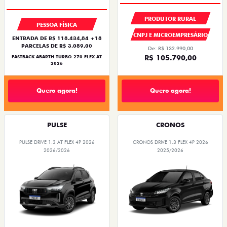
PRODUTOR RURAL
PESSOA FÍSICA
CNPJ E MICROEMPRESÁRIO
ENTRADA DE R$ 118.434,84 +18
PARCELAS DE R$ 3.089,00
De: R$ 132.990,00
R$ 105.790,00
FASTBACK ABARTH TURBO 270 FLEX AT
2026
Quero agora!
Quero agora!
PULSE
CRONOS
PULSE DRIVE 1.3 AT FLEX 4P 2026
CRONOS DRIVE 1.3 FLEX 4P 2026
2026/2026
2025/2026