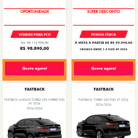
OPORTUNIDADE
SUPER DESCONTO
VENDAS PARA PCD
PESSOA FÍSICA
De: R$ 115.990,00
À VISTA A PARTIR DE R$ 99.990,00
R$ 98.890,00
CRONOS DRIVE 1.3 FLEX 4P 2026
Quero agora!
Quero agora!
FASTBACK
FASTBACK
FASTBACK AUDACE TURBO 200 HYBRID FLEX
FASTBACK TURBO 200 FLEX AT 2026
AT 2026
2026/2026
2026/2026