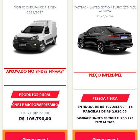
FIORINO ENDURANCE 1.3 FLEX
FASTBACK LIMITED EDITION TURBO 270 FLEX
AT 2026
2026/2027
2026/2026
APROVADO NO BNDES FINAME*
PREÇO IMPERDÍVEL
PRODUTOR RURAL
PESSOA FÍSICA
CNPJ E MICROEMPRESÁRIO
ENTRADA DE R$ 107.443,00 +18
PARCELAS DE R$ 2.820,83
De: R$ 132.990,00
R$ 105.790,00
FASTBACK LIMITED EDITION TURBO 270
FLEX AT 2026
Quero agora!
Quero agora!