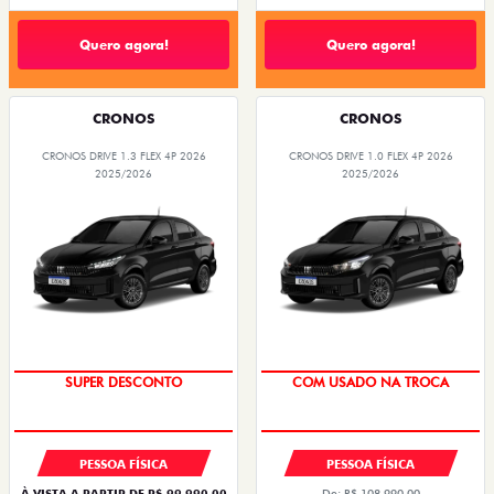
Quero agora!
Quero agora!
CRONOS
CRONOS
CRONOS DRIVE 1.3 FLEX 4P 2026
CRONOS DRIVE 1.0 FLEX 4P 2026
2025/2026
2025/2026
BÔNUS DE ATÉ R$ 14 MIL
SUPER DESCONTO
SUPER DESCONTO
COM USADO NA TROCA
PESSOA FÍSICA
PESSOA FÍSICA
À VISTA A PARTIR DE R$ 99.990,00
De: R$ 108.990,00