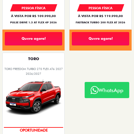
PESSOA FÍSICA
PESSOA FÍSICA
À VISTA POR R$ 109.990,00
À VISTA POR R$ 119.990,00
PULSE DRIVE 1.3 AT FLEX 4P 2026
FASTBACK TURBO 200 FLEX AT 2026
Quero agora!
Quero agora!
TORO
TORO FREEDOM TURBO 270 FLEX AT6 2027
2026/2027
WhatsApp
OPORTUNIDADE