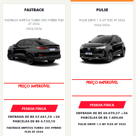
FASTBACK
PULSE
FASTBACK IMPETUS TURBO 200 HYBRID FLEX
PULSE DRIVE 1.3 MT FLEX 4P 2026
AT 2026
2026/2026
2026/2026
OPORTUNIDADE
PREÇO IMPERDÍVEL
PREÇO IMPERDÍVEL
OPORTUNIDADE
PESSOA FÍSICA
PESSOA FÍSICA
ENTRADA DE R$ 60.070,57 +36
ENTRADA DE R$ 67.661,10 +24
PARCELAS DE R$ 1.489,00
PARCELAS DE R$ 6.152,10
PULSE DRIVE 1.3 MT FLEX 4P 2026
FASTBACK IMPETUS TURBO 200 HYBRID
FLEX AT 2026