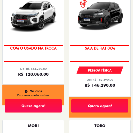
À PRONTA-ENTREGA
COM O USADO NA TROCA
SAIA DE FIAT 0KM
OPORTUNIDADE
De: R$ 154.280,00
PESSOA FÍSICA
R$ 128.060,00
De: R$ 162.490,00
R$ 146.290,00
26 dias
Para essa oferta acabar
Quero agora!
Quero agora!
MOBI
TORO