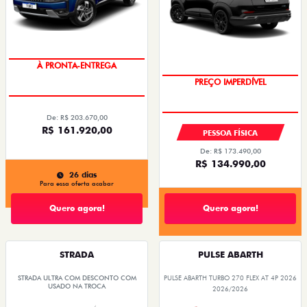
DESCONTO COM O USADO NA
TROCA
À PRONTA-ENTREGA
PREÇO IMPERDÍVEL
OPORTUNIDADE
De: R$ 203.670,00
R$ 161.920,00
PESSOA FÍSICA
De: R$ 173.490,00
R$ 134.990,00
26 dias
Para essa oferta acabar
Quero agora!
Quero agora!
STRADA
PULSE ABARTH
STRADA ULTRA COM DESCONTO COM
PULSE ABARTH TURBO 270 FLEX AT 4P 2026
USADO NA TROCA
2026/2026