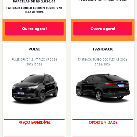
PARCELAS DE R$ 2.820,83
FASTBACK LIMITED EDITION TURBO 270
FLEX AT 2026
Quero agora!
Quero agora!
PULSE
FASTBACK
PULSE DRIVE 1.3 AT FLEX 4P 2026
FASTBACK TURBO 200 FLEX AT 2026
2026/2026
2026/2026
O SUV AUTOMÁTICO MAIS
BARATO DO BRASIL
OPORTUNIDADE
PREÇO IMPERDÍVEL