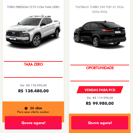
TORO FREEDOM T270 COM TAXA ZERO
FASTBACK TURBO 200 FLEX AT 2026
2026/2026
ENTREGA IMEDIATA
TAXA ZERO
OPORTUNIDADE
De: R$ 178.990,00
VENDAS PARA PCD
R$ 138.480,00
De: R$ 119.990,00
R$ 99.980,00
26 dias
Para essa oferta acabar
Quero agora!
Quero agora!