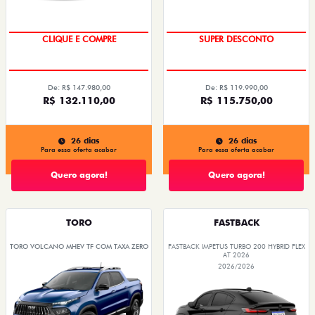
COM O USADO NA TROCA
OPORTUNIDADE
CLIQUE E COMPRE
SUPER DESCONTO
De: R$ 147.980,00
De: R$ 119.990,00
R$ 132.110,00
R$ 115.750,00
26 dias
26 dias
Para essa oferta acabar
Para essa oferta acabar
Quero agora!
Quero agora!
TORO
FASTBACK
TORO VOLCANO MHEV TF COM TAXA ZERO
FASTBACK IMPETUS TURBO 200 HYBRID FLEX
AT 2026
2026/2026