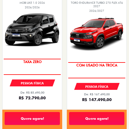
MOBI LIKE 1.0 2026
TORO ENDURANCE TURBO 270 FLEX AT6
2027
2026/2026
2026/2027
PREÇO IMPERDÍVEL
OPORTUNIDADE
TAXA ZERO
COM USADO NA TROCA
PESSOA FÍSICA
PESSOA FÍSICA
De: R$ 85.490,00
De: R$ 167.490,00
R$ 72.790,00
R$ 147.490,00
Quero agora!
Quero agora!