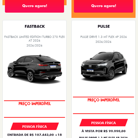
Quero agora!
Quero agora!
FASTBACK
PULSE
FASTBACK LIMITED EDITION TURBO 270 FLEX
PULSE DRIVE 1.3 MT FLEX 4P 2026
AT 2026
2026/2026
2026/2026
OPORTUNIDADE
COM USADO NA TROCA
PREÇO IMPERDÍVEL
PREÇO IMPERDÍVEL
PESSOA FÍSICA
PESSOA FÍSICA
À VISTA POR R$ 99.990,00
ENTRADA DE R$ 107.443,00 +18
PULSE DRIVE 1.3 MT FLEX 4P 2026