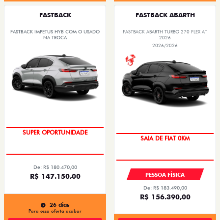
FASTBACK
FASTBACK ABARTH
FASTBACK IMPETUS HYB COM O USADO
FASTBACK ABARTH TURBO 270 FLEX AT
NA TROCA
2026
2026/2026
ENTREGA IMEDIATA
SUPER OPORTUNIDADE
SAIA DE FIAT 0KM
PREÇO IMPERDÍVEL
De: R$ 180.470,00
PESSOA FÍSICA
R$ 147.150,00
De: R$ 183.490,00
R$ 156.390,00
26 dias
Para essa oferta acabar