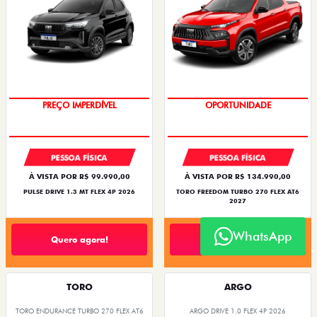
PREÇO IMPERDÍVEL
OPORTUNIDADE
PESSOA FÍSICA
PESSOA FÍSICA
À VISTA POR R$ 99.990,00
À VISTA POR R$ 134.990,00
PULSE DRIVE 1.3 MT FLEX 4P 2026
TORO FREEDOM TURBO 270 FLEX AT6
2027
WhatsApp
Quero agora!
Quero agora!
TORO
ARGO
TORO ENDURANCE TURBO 270 FLEX AT6
ARGO DRIVE 1.0 FLEX 4P 2026