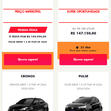
PREÇO IMPERDÍVEL
SUPER OPORTUNIDADE
De: R$ 180.470,00
PESSOA FÍSICA
R$ 147.150,00
À VISTA POR R$ 109.990,00
PULSE DRIVE 1.3 AT FLEX 4P 2026
25 dias
Para essa oferta acabar
Quero agora!
Quero agora!
CRONOS
PULSE
CRONOS DRIVE 1.0 FLEX 4P 2026
PULSE DRIVE 1.3 MT FLEX 4P 2026
2025/2026
2026/2026