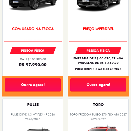
COM USADO NA TROCA
PREÇO IMPERDÍVEL
PESSOA FÍSICA
PESSOA FÍSICA
ENTRADA DE R$ 60.070,57 +36
De: R$ 108.990,00
PARCELAS DE R$ 1.489,00
R$ 97.990,00
PULSE DRIVE 1.3 MT FLEX 4P 2026
Quero agora!
Quero agora!
PULSE
TORO
PULSE DRIVE 1.3 MT FLEX 4P 2026
TORO FREEDOM TURBO 270 FLEX AT6 2027
2026/2026
2026/2027