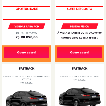
OPORTUNIDADE
SUPER DESCONTO
VENDAS PARA PCD
PESSOA FÍSICA
De: R$ 115.990,00
À VISTA A PARTIR DE R$ 99.990,00
R$ 98.890,00
CRONOS DRIVE 1.3 FLEX 4P 2026
Quero agora!
Quero agora!
FASTBACK
FASTBACK
FASTBACK AUDACE TURBO 200 HYBRID FLEX
FASTBACK TURBO 200 FLEX AT 2026
AT 2026
2026/2026
2026/2026