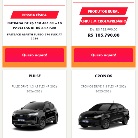
PRODUTOR RURAL
PESSOA FÍSICA
CNPJ E MICROEMPRESÁRIO
ENTRADA DE R$ 118.434,84 +18
PARCELAS DE R$ 3.089,00
De: R$ 132.990,00
R$ 105.790,00
FASTBACK ABARTH TURBO 270 FLEX AT
2026
Quero agora!
Quero agora!
PULSE
CRONOS
PULSE DRIVE 1.3 AT FLEX 4P 2026
CRONOS DRIVE 1.3 FLEX 4P 2026
2026/2026
2025/2026