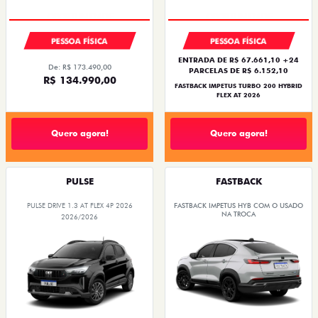
PESSOA FÍSICA
PESSOA FÍSICA
ENTRADA DE R$ 67.661,10 +24
De: R$ 173.490,00
PARCELAS DE R$ 6.152,10
R$ 134.990,00
FASTBACK IMPETUS TURBO 200 HYBRID
FLEX AT 2026
Quero agora!
Quero agora!
PULSE
FASTBACK
PULSE DRIVE 1.3 AT FLEX 4P 2026
FASTBACK IMPETUS HYB COM O USADO
NA TROCA
2026/2026