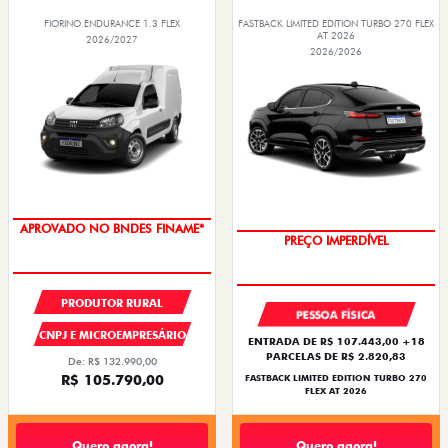
FIORINO ENDURANCE 1.3 FLEX
FASTBACK LIMITED EDITION TURBO 270 FLEX
AT 2026
2026/2027
2026/2026
APROVADO NO BNDES FINAME*
PREÇO IMPERDÍVEL
PRODUTOR RURAL
PESSOA FÍSICA
CNPJ E MICROEMPRESÁRIO
ENTRADA DE R$ 107.443,00 +18
PARCELAS DE R$ 2.820,83
De: R$ 132.990,00
R$ 105.790,00
FASTBACK LIMITED EDITION TURBO 270
FLEX AT 2026
Quero agora!
Quero agora!