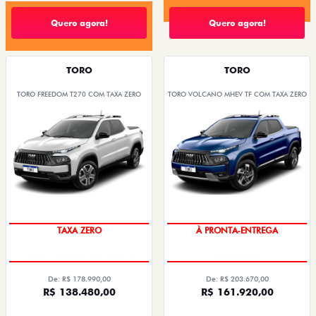
Quero agora!
Quero agora!
TORO
TORO
TORO FREEDOM T270 COM TAXA ZERO
TORO VOLCANO MHEV TF COM TAXA ZERO
TAXA ZERO
À PRONTA-ENTREGA
De: R$ 178.990,00
De: R$ 203.670,00
R$ 138.480,00
R$ 161.920,00