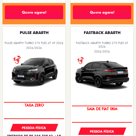
Quero agora!
Quero agora!
PULSE ABARTH
FASTBACK ABARTH
PULSE ABARTH TURBO 270 FLEX AT 4P 2026
FASTBACK ABARTH TURBO 270 FLEX AT
2026
2026/2026
2026/2026
TAXA ZERO
SAIA DE FIAT 0KM
PESSOA FÍSICA
PESSOA FÍSICA
ENTRADA DE R$ 104.728,61 +18