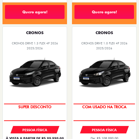
Quero agora!
Quero agora!
CRONOS
CRONOS
CRONOS DRIVE 1.3 FLEX 4P 2026
CRONOS DRIVE 1.0 FLEX 4P 2026
2025/2026
2025/2026
BÔNUS DE ATÉ R$ 14 MIL
SUPER DESCONTO
SUPER DESCONTO
COM USADO NA TROCA
PESSOA FÍSICA
PESSOA FÍSICA
À VISTA A PARTIR DE R$ 99.990,00
De: R$ 108.990,00