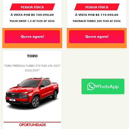
PESSOA FÍSICA
PESSOA FÍSICA
À VISTA POR R$ 109.990,00
À VISTA POR R$ 119.990,00
PULSE DRIVE 1.3 AT FLEX 4P 2026
FASTBACK TURBO 200 FLEX AT 2026
Quero agora!
Quero agora!
TORO
TORO FREEDOM TURBO 270 FLEX AT6 2027
2026/2027
WhatsApp
SUPERVALORIZAÇÃO DO USADO