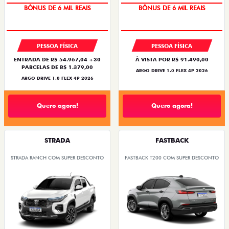
TAXA ZERO
TAXA ZERO
BÔNUS DE 6 MIL REAIS
BÔNUS DE 6 MIL REAIS
PESSOA FÍSICA
PESSOA FÍSICA
ENTRADA DE R$ 54.967,04 +30
À VISTA POR R$ 91.490,00
PARCELAS DE R$ 1.379,00
ARGO DRIVE 1.0 FLEX 4P 2026
ARGO DRIVE 1.0 FLEX 4P 2026
Quero agora!
Quero agora!
STRADA
FASTBACK
STRADA RANCH COM SUPER DESCONTO
FASTBACK T200 COM SUPER DESCONTO