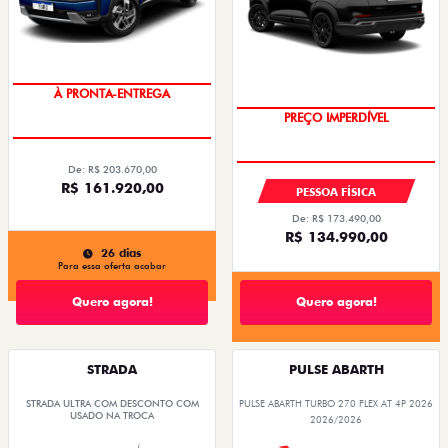
DESCONTO COM O USADO NA
TROCA
OPORTUNIDADE
À PRONTA-ENTREGA
PREÇO IMPERDÍVEL
De: R$ 203.670,00
R$ 161.920,00
PESSOA FÍSICA
De: R$ 173.490,00
R$ 134.990,00
26 dias
Para essa oferta acabar
Quero agora!
Quero agora!
STRADA
PULSE ABARTH
STRADA ULTRA COM DESCONTO COM
PULSE ABARTH TURBO 270 FLEX AT 4P 2026
USADO NA TROCA
2026/2026