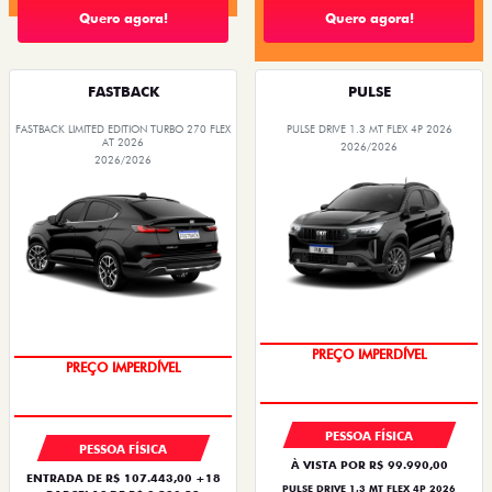
Quero agora!
Quero agora!
FASTBACK
PULSE
FASTBACK LIMITED EDITION TURBO 270 FLEX
PULSE DRIVE 1.3 MT FLEX 4P 2026
AT 2026
2026/2026
2026/2026
OPORTUNIDADE
COM USADO NA TROCA
PREÇO IMPERDÍVEL
PREÇO IMPERDÍVEL
PESSOA FÍSICA
PESSOA FÍSICA
À VISTA POR R$ 99.990,00
ENTRADA DE R$ 107.443,00 +18
PULSE DRIVE 1.3 MT FLEX 4P 2026