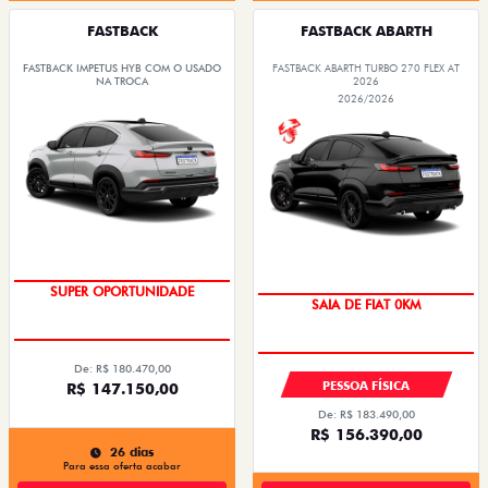
FASTBACK
FASTBACK ABARTH
FASTBACK IMPETUS HYB COM O USADO
FASTBACK ABARTH TURBO 270 FLEX AT
NA TROCA
2026
2026/2026
ENTREGA IMEDIATA
PREÇO IMPERDÍVEL
SUPER OPORTUNIDADE
SAIA DE FIAT 0KM
De: R$ 180.470,00
PESSOA FÍSICA
R$ 147.150,00
De: R$ 183.490,00
R$ 156.390,00
26 dias
Para essa oferta acabar