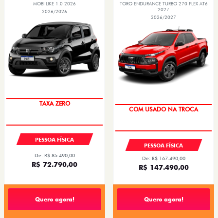
MOBI LIKE 1.0 2026
TORO ENDURANCE TURBO 270 FLEX AT6
2027
2026/2026
2026/2027
PREÇO IMPERDÍVEL
OPORTUNIDADE
TAXA ZERO
COM USADO NA TROCA
PESSOA FÍSICA
PESSOA FÍSICA
De: R$ 85.490,00
De: R$ 167.490,00
R$ 72.790,00
R$ 147.490,00
Quero agora!
Quero agora!