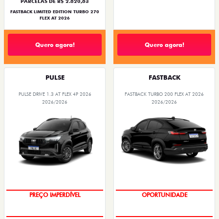
PARCELAS DE R$ 2.820,83
FASTBACK LIMITED EDITION TURBO 270
FLEX AT 2026
Quero agora!
Quero agora!
PULSE
FASTBACK
PULSE DRIVE 1.3 AT FLEX 4P 2026
FASTBACK TURBO 200 FLEX AT 2026
2026/2026
2026/2026
O SUV AUTOMÁTICO MAIS
OPORTUNIDADE
BARATO DO BRASIL
PREÇO IMPERDÍVEL