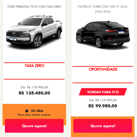
TORO FREEDOM T270 COM TAXA ZERO
FASTBACK TURBO 200 FLEX AT 2026
2026/2026
ENTREGA IMEDIATA
OPORTUNIDADE
TAXA ZERO
De: R$ 178.990,00
VENDAS PARA PCD
R$ 138.480,00
De: R$ 119.990,00
R$ 99.980,00
26 dias
Para essa oferta acabar
Quero agora!
Quero agora!