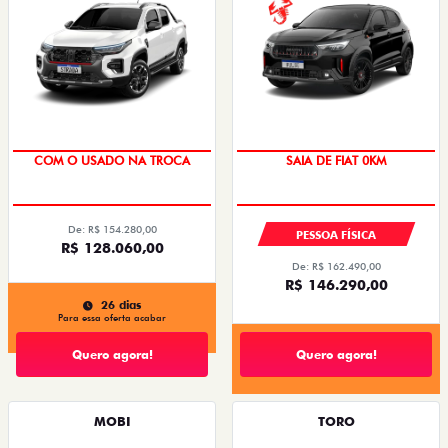
À PRONTA-ENTREGA
OPORTUNIDADE
COM O USADO NA TROCA
SAIA DE FIAT 0KM
De: R$ 154.280,00
PESSOA FÍSICA
R$ 128.060,00
De: R$ 162.490,00
R$ 146.290,00
26 dias
Para essa oferta acabar
Quero agora!
Quero agora!
MOBI
TORO