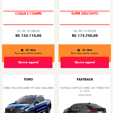
COM O USADO NA TROCA
OPORTUNIDADE
CLIQUE E COMPRE
SUPER DESCONTO
De: R$ 147.980,00
De: R$ 119.990,00
R$ 132.110,00
R$ 115.750,00
26 dias
26 dias
Para essa oferta acabar
Para essa oferta acabar
Quero agora!
Quero agora!
TORO
FASTBACK
TORO VOLCANO MHEV TF COM TAXA ZERO
FASTBACK IMPETUS TURBO 200 HYBRID FLEX
AT 2026
2026/2026