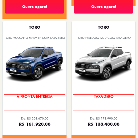
Quero agora!
Quero agora!
TORO
TORO
TORO VOLCANO MHEV TF COM TAXA ZERO
TORO FREEDOM T270 COM TAXA ZERO
À PRONTA-ENTREGA
TAXA ZERO
De: R$ 203.670,00
De: R$ 178.990,00
R$ 161.920,00
R$ 138.480,00