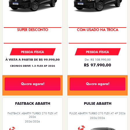
SUPER DESCONTO
COM USADO NA TROCA
PESSOA FÍSICA
PESSOA FÍSICA
À VISTA A PARTIR DE R$ 99.990,00
De: R$ 108.990,00
R$ 97.990,00
CRONOS DRIVE 1.3 FLEX 4P 2026
Quero agora!
Quero agora!
FASTBACK ABARTH
PULSE ABARTH
FASTBACK ABARTH TURBO 270 FLEX AT
PULSE ABARTH TURBO 270 FLEX AT 4P 2026
2026
2026/2026
2026/2026