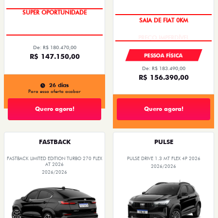
SUPER OPORTUNIDADE
SAIA DE FIAT 0KM
De: R$ 180.470,00
PESSOA FÍSICA
R$ 147.150,00
De: R$ 183.490,00
R$ 156.390,00
26 dias
Para essa oferta acabar
Quero agora!
Quero agora!
FASTBACK
PULSE
FASTBACK LIMITED EDITION TURBO 270 FLEX
PULSE DRIVE 1.3 MT FLEX 4P 2026
AT 2026
2026/2026
2026/2026