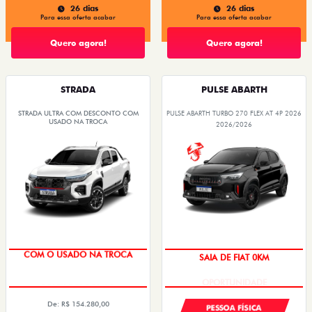
26 dias
26 dias
Para essa oferta acabar
Para essa oferta acabar
Quero agora!
Quero agora!
STRADA
PULSE ABARTH
STRADA ULTRA COM DESCONTO COM
PULSE ABARTH TURBO 270 FLEX AT 4P 2026
USADO NA TROCA
2026/2026
COM O USADO NA TROCA
SAIA DE FIAT 0KM
De: R$ 154.280,00
PESSOA FÍSICA