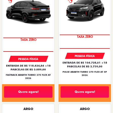
TAXA ZERO
TAXA ZERO
PESSOA FÍSICA
PESSOA FÍSICA
ENTRADA DE R$ 104.728,61 +18
ENTRADA DE R$ 118.434,84 +18
PARCELAS DE R$ 2.759,00
PARCELAS DE R$ 3.089,00
PULSE ABARTH TURBO 270 FLEX AT 4P
FASTBACK ABARTH TURBO 270 FLEX AT
2026
2026
Quero agora!
Quero agora!
ARGO
ARGO