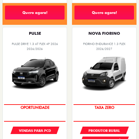
Quero agora!
Quero agora!
PULSE
NOVA FIORINO
PULSE DRIVE 1.3 AT FLEX 4P 2026
FIORINO ENDURANCE 1.3 FLEX
2026/2026
2026/2027
OPORTUNIDADE
TAXA ZERO
VENDAS PARA PCD
PRODUTOR RURAL