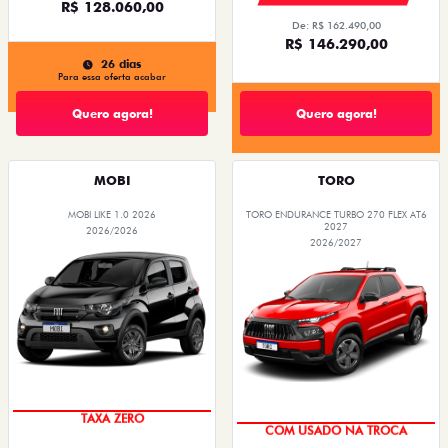
R$ 128.060,00
De: R$ 162.490,00
R$ 146.290,00
26 dias
Para essa oferta acabar
Quero agora!
Quero agora!
MOBI
TORO
MOBI LIKE 1.0 2026
TORO ENDURANCE TURBO 270 FLEX AT6
2027
2026/2026
2026/2027
TAXA ZERO
COM USADO NA TROCA