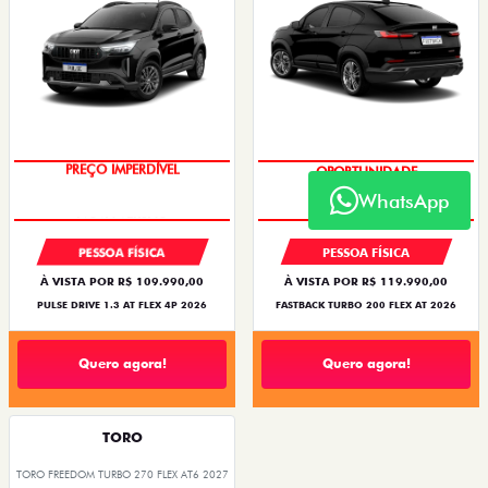
PREÇO IMPERDÍVEL
OPORTUNIDADE
WhatsApp
PESSOA FÍSICA
PESSOA FÍSICA
À VISTA POR R$ 109.990,00
À VISTA POR R$ 119.990,00
PULSE DRIVE 1.3 AT FLEX 4P 2026
FASTBACK TURBO 200 FLEX AT 2026
Quero agora!
Quero agora!
TORO
TORO FREEDOM TURBO 270 FLEX AT6 2027