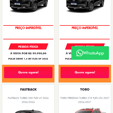
OPORTUNIDADE
O SUV AUTOMÁTICO MAIS
BARATO DO BRASIL
PREÇO IMPERDÍVEL
PREÇO IMPERDÍVEL
PESSOA FÍSICA
PESSOA FÍSICA
WhatsApp
À VISTA POR R$ 99.990,00
À VISTA POR R$ 109.990,00
PULSE DRIVE 1.3 MT FLEX 4P 2026
PULSE DRIVE 1.3 AT FLEX 4P 2026
Quero agora!
Quero agora!
FASTBACK
TORO
FASTBACK TURBO 200 FLEX AT 2026
TORO FREEDOM TURBO 270 FLEX AT6 2027
2026/2026
2026/2027