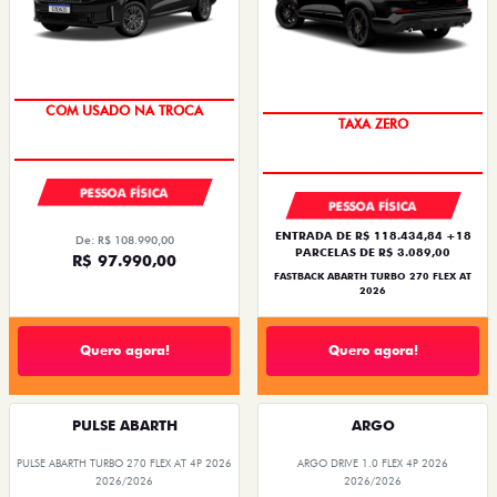
SUPER DESCONTO
SAIA DE FIAT 0KM
COM USADO NA TROCA
TAXA ZERO
PESSOA FÍSICA
PESSOA FÍSICA
ENTRADA DE R$ 118.434,84 +18
De: R$ 108.990,00
PARCELAS DE R$ 3.089,00
R$ 97.990,00
FASTBACK ABARTH TURBO 270 FLEX AT
2026
Quero agora!
Quero agora!
PULSE ABARTH
ARGO
PULSE ABARTH TURBO 270 FLEX AT 4P 2026
ARGO DRIVE 1.0 FLEX 4P 2026
2026/2026
2026/2026