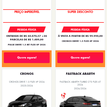
OPORTUNIDADE
BÔNUS DE ATÉ R$ 14 MIL
PREÇO IMPERDÍVEL
SUPER DESCONTO
PESSOA FÍSICA
PESSOA FÍSICA
ENTRADA DE R$ 60.070,57 +36
À VISTA A PARTIR DE R$ 99.990,00
PARCELAS DE R$ 1.489,00
CRONOS DRIVE 1.3 FLEX 4P 2026
PULSE DRIVE 1.3 MT FLEX 4P 2026
Quero agora!
Quero agora!
CRONOS
FASTBACK ABARTH
CRONOS DRIVE 1.0 FLEX 4P 2026
FASTBACK ABARTH TURBO 270 FLEX AT
2026
2025/2026
2026/2026