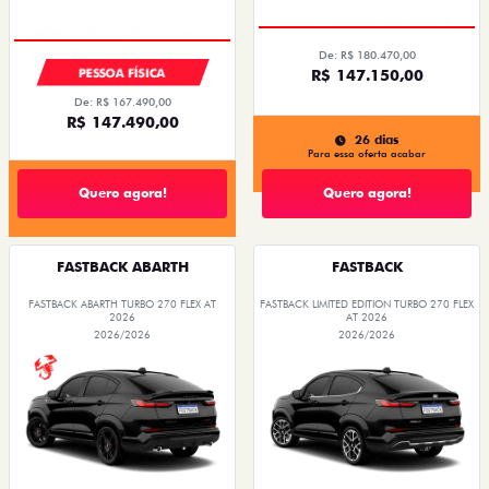
De: R$ 180.470,00
PESSOA FÍSICA
R$ 147.150,00
De: R$ 167.490,00
R$ 147.490,00
26 dias
Para essa oferta acabar
Quero agora!
Quero agora!
FASTBACK ABARTH
FASTBACK
FASTBACK ABARTH TURBO 270 FLEX AT
FASTBACK LIMITED EDITION TURBO 270 FLEX
2026
AT 2026
2026/2026
2026/2026