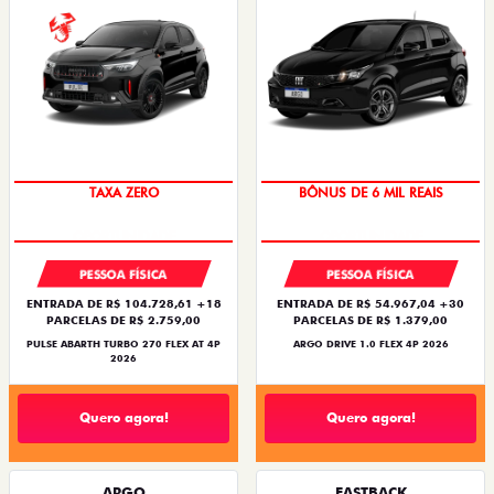
SAIA DE FIAT 0KM
TAXA ZERO
TAXA ZERO
BÔNUS DE 6 MIL REAIS
PESSOA FÍSICA
PESSOA FÍSICA
ENTRADA DE R$ 104.728,61 +18
ENTRADA DE R$ 54.967,04 +30
PARCELAS DE R$ 2.759,00
PARCELAS DE R$ 1.379,00
PULSE ABARTH TURBO 270 FLEX AT 4P
ARGO DRIVE 1.0 FLEX 4P 2026
2026
Quero agora!
Quero agora!
ARGO
FASTBACK