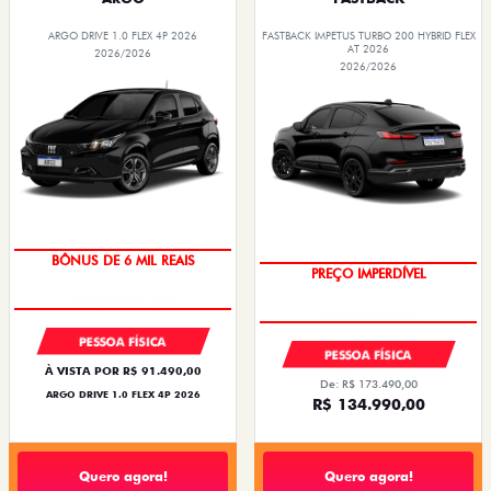
ARGO DRIVE 1.0 FLEX 4P 2026
FASTBACK IMPETUS TURBO 200 HYBRID FLEX
AT 2026
2026/2026
2026/2026
TAXA ZERO
BÔNUS DE 6 MIL REAIS
PREÇO IMPERDÍVEL
PESSOA FÍSICA
PESSOA FÍSICA
À VISTA POR R$ 91.490,00
De: R$ 173.490,00
ARGO DRIVE 1.0 FLEX 4P 2026
R$ 134.990,00
Quero agora!
Quero agora!