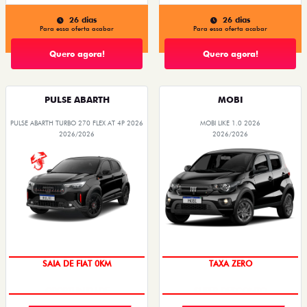
26 dias
26 dias
Para essa oferta acabar
Para essa oferta acabar
Quero agora!
Quero agora!
PULSE ABARTH
MOBI
PULSE ABARTH TURBO 270 FLEX AT 4P 2026
MOBI LIKE 1.0 2026
2026/2026
2026/2026
PREÇO IMPERDÍVEL
SAIA DE FIAT 0KM
TAXA ZERO