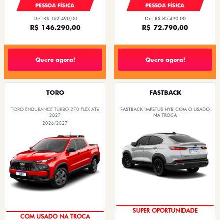
PESSOA FÍSICA
PESSOA FÍSICA
De: R$ 162.490,00
De: R$ 85.490,00
R$ 146.290,00
R$ 72.790,00
Quero agora!
Quero agora!
TORO
FASTBACK
TORO ENDURANCE TURBO 270 FLEX AT6
FASTBACK IMPETUS HYB COM O USADO
2027
NA TROCA
2026/2027
ENTREGA IMEDIATA
OPORTUNIDADE
SUPER OPORTUNIDADE
COM USADO NA TROCA