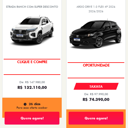
STRADA RANCH COM SUPER DESCONTO
ARGO DRIVE 1.0 FLEX 4P 2026
2026/2026
COM O USADO NA TROCA
CLIQUE E COMPRE
OPORTUNIDADE
De: R$ 147.980,00
TAXISTA
R$ 132.110,00
De: R$ 97.990,00
R$ 74.390,00
26 dias
Para essa oferta acabar
Quero agora!
Quero agora!