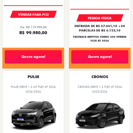
VENDAS PARA PCD
PESSOA FÍSICA
ENTRADA DE R$ 67.661,10 +24
De: R$ 119.990,00
PARCELAS DE R$ 6.152,10
R$ 99.980,00
FASTBACK IMPETUS TURBO 200 HYBRID
FLEX AT 2026
Quero agora!
Quero agora!
PULSE
CRONOS
PULSE DRIVE 1.3 MT FLEX 4P 2026
CRONOS DRIVE 1.3 FLEX 4P 2026
2026/2026
2025/2026