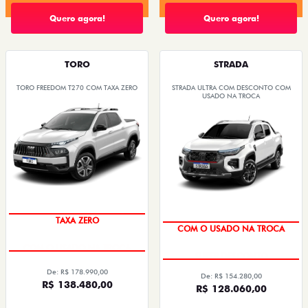
Quero agora!
Quero agora!
TORO
STRADA
TORO FREEDOM T270 COM TAXA ZERO
STRADA ULTRA COM DESCONTO COM
USADO NA TROCA
ENTREGA IMEDIATA
À PRONTA-ENTREGA
TAXA ZERO
COM O USADO NA TROCA
De: R$ 178.990,00
De: R$ 154.280,00
R$ 138.480,00
R$ 128.060,00