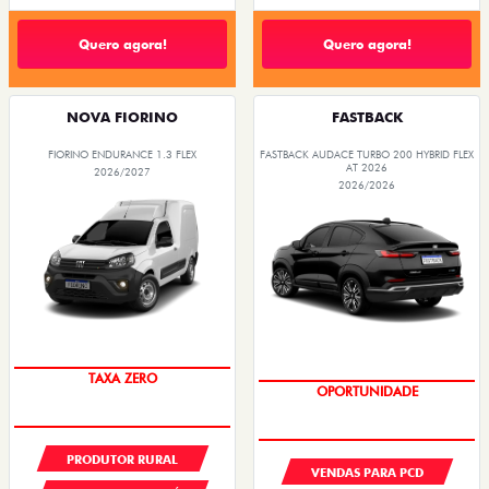
Quero agora!
Quero agora!
NOVA FIORINO
FASTBACK
FIORINO ENDURANCE 1.3 FLEX
FASTBACK AUDACE TURBO 200 HYBRID FLEX
AT 2026
2026/2027
2026/2026
TAXA ZERO
OPORTUNIDADE
PRODUTOR RURAL
VENDAS PARA PCD