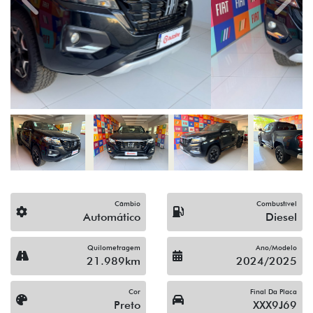
Previous
Next
Câmbio
Combustível
Automático
Diesel
Quilometragem
Ano/Modelo
21.989km
2024/2025
Cor
Final Da Placa
Preto
XXX9J69