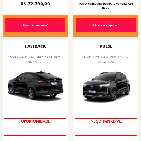
R$ 72.790,00
TORO FREEDOM TURBO 270 FLEX AT6
2027
Quero agora!
Quero agora!
FASTBACK
PULSE
FASTBACK TURBO 200 FLEX AT 2026
PULSE DRIVE 1.3 AT FLEX 4P 2026
2026/2026
2026/2026
OPORTUNIDADE
O SUV AUTOMÁTICO MAIS
BARATO DO BRASIL