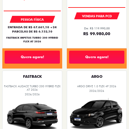
VENDAS PARA PCD
PESSOA FÍSICA
ENTRADA DE R$ 67.661,10 +24
De: R$ 119.990,00
PARCELAS DE R$ 6.152,10
R$ 99.980,00
FASTBACK IMPETUS TURBO 200 HYBRID
FLEX AT 2026
Quero agora!
Quero agora!
FASTBACK
ARGO
FASTBACK AUDACE TURBO 200 HYBRID FLEX
ARGO DRIVE 1.0 FLEX 4P 2026
AT 2026
2026/2026
2026/2026