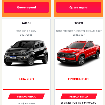
Quero agora!
Quero agora!
MOBI
TORO
MOBI LIKE 1.0 2026
TORO FREEDOM TURBO 270 FLEX AT6 2027
2026/2026
2026/2027
PREÇO IMPERDÍVEL
SUPERVALORIZAÇÃO DO USADO
PESSOA FÍSICA
PESSOA FÍSICA
À VISTA POR R$ 134.990,00
De: R$ 85.490,00