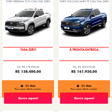
TORO FREEDOM T270 COM TAXA ZERO
TORO VOLCANO MHEV TF COM TAXA ZERO
ENTREGA IMEDIATA
DESCONTO COM O USADO NA
TROCA
De: R$ 178.990,00
De: R$ 203.670,00
R$ 138.480,00
R$ 161.920,00
25 dias
25 dias
Para essa oferta acabar
Para essa oferta acabar
Quero agora!
Quero agora!