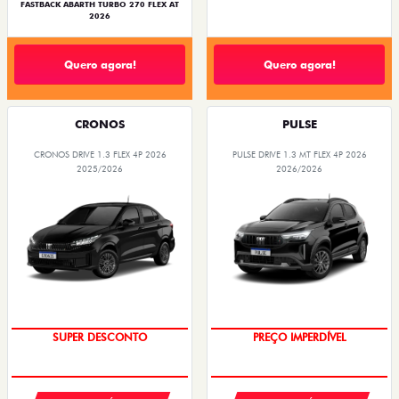
FASTBACK ABARTH TURBO 270 FLEX AT
2026
Quero agora!
Quero agora!
CRONOS
PULSE
CRONOS DRIVE 1.3 FLEX 4P 2026
PULSE DRIVE 1.3 MT FLEX 4P 2026
2025/2026
2026/2026
BÔNUS DE ATÉ R$ 14 MIL
OPORTUNIDADE