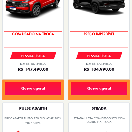
OPORTUNIDADE
OPORTUNIDADE
PESSOA FÍSICA
PESSOA FÍSICA
De: R$ 167.490,00
De: R$ 173.490,00
R$ 147.490,00
R$ 134.990,00
Quero agora!
Quero agora!
PULSE ABARTH
STRADA
PULSE ABARTH TURBO 270 FLEX AT 4P 2026
STRADA ULTRA COM DESCONTO COM
USADO NA TROCA
2026/2026