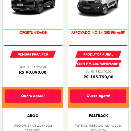
OPORTUNIDADE
APROVADO NO BNDES FINAME*
VENDAS PARA PCD
PRODUTOR RURAL
CNPJ E MICROEMPRESÁRIO
De: R$ 115.990,00
R$ 98.890,00
De: R$ 132.990,00
R$ 105.790,00
Quero agora!
Quero agora!
ARGO
FASTBACK
ARGO DRIVE 1.0 FLEX 4P 2026
FASTBACK TURBO 200 FLEX AT 2026
2026/2026
2026/2026