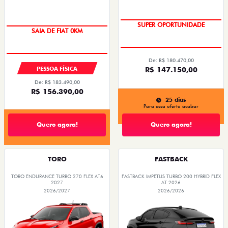
ENTREGA IMEDIATA
PREÇO IMPERDÍVEL
De: R$ 180.470,00
PESSOA FÍSICA
R$ 147.150,00
De: R$ 183.490,00
R$ 156.390,00
25 dias
Para essa oferta acabar
Quero agora!
Quero agora!
TORO
FASTBACK
TORO ENDURANCE TURBO 270 FLEX AT6
FASTBACK IMPETUS TURBO 200 HYBRID FLEX
2027
AT 2026
2026/2027
2026/2026