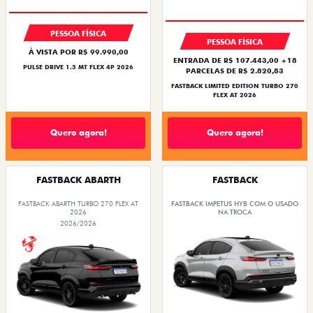
PESSOA FÍSICA
PESSOA FÍSICA
À VISTA POR R$ 99.990,00
ENTRADA DE R$ 107.443,00 +18
PULSE DRIVE 1.3 MT FLEX 4P 2026
PARCELAS DE R$ 2.820,83
FASTBACK LIMITED EDITION TURBO 270
FLEX AT 2026
Quero agora!
Quero agora!
FASTBACK ABARTH
FASTBACK
FASTBACK ABARTH TURBO 270 FLEX AT
FASTBACK IMPETUS HYB COM O USADO
2026
NA TROCA
2026/2026