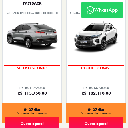
FASTBACK
STRADA
WhatsApp
FASTBACK T200 COM SUPER DESCONTO
STRADA RANCH COM SUPER DESCONTO
OPORTUNIDADE
COM O USADO NA TROCA
De: R$ 119.990,00
De: R$ 147.980,00
R$ 115.750,00
R$ 132.110,00
25 dias
25 dias
Para essa oferta acabar
Para essa oferta acabar
Quero agora!
Quero agora!