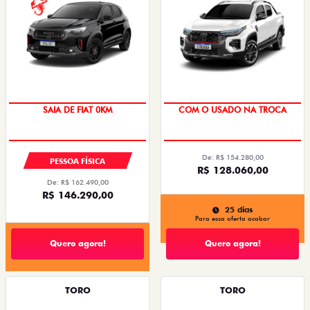
OPORTUNIDADE
À PRONTA-ENTREGA
De: R$ 154.280,00
PESSOA FÍSICA
R$ 128.060,00
De: R$ 162.490,00
R$ 146.290,00
25 dias
Para essa oferta acabar
Quero agora!
Quero agora!
TORO
TORO