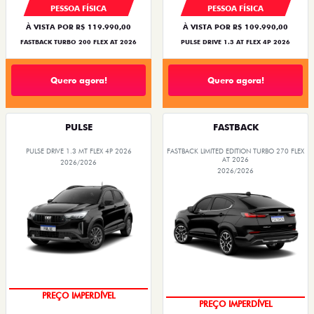
PESSOA FÍSICA
PESSOA FÍSICA
À VISTA POR R$ 119.990,00
À VISTA POR R$ 109.990,00
FASTBACK TURBO 200 FLEX AT 2026
PULSE DRIVE 1.3 AT FLEX 4P 2026
Quero agora!
Quero agora!
PULSE
FASTBACK
PULSE DRIVE 1.3 MT FLEX 4P 2026
FASTBACK LIMITED EDITION TURBO 270 FLEX
AT 2026
2026/2026
2026/2026
OPORTUNIDADE
COM USADO NA TROCA