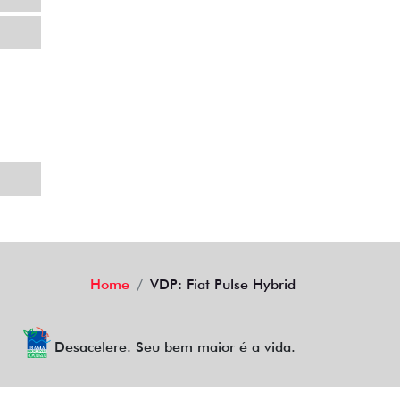
Home
VDP: Fiat Pulse Hybrid
Desacelere. Seu bem maior é a vida.