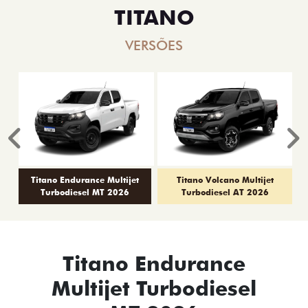
TITANO
VERSÕES
Anterior
P
Titano Endurance Multijet
Titano Volcano Multijet
Turbodiesel MT 2026
Turbodiesel AT 2026
Titano Endurance
Multijet Turbodiesel