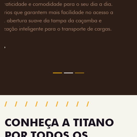
Prepare sua picape para qualquer desafio. O Pack
off-road combina engate de reboque para até 3,5
toneladas, alargadores de para-lamas e overbumper,
oferecendo mais capacidade de reboque, proteção
extra para a carroceria e um visual ainda mais
imponente para enfrentar qualquer terreno com
confiança.
Próximo
Previous
Next
Pack tecnologia
CONHEÇA A TITANO
POR TODOS OS