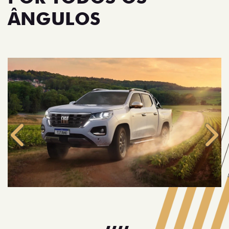
ÂNGULOS
Anterior
Próx