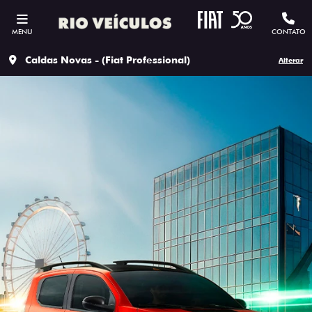
MENU
CONTATO
Caldas Novas - (Fiat Professional)
Alterar
ESTOU INTERESSADO
Versão escolhida