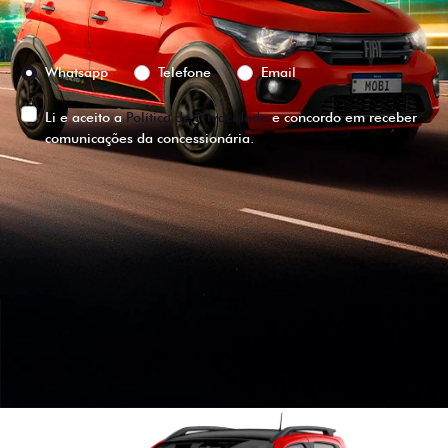
Preferência de contato:
Whatsapp
Telefone
Email
Li e aceito a
Política de Privacidade
e concordo em receber
comunicações da concessionária.
ENTRAR EM CONTATO
VISUALIZE O
VEÍCULO EM
360°