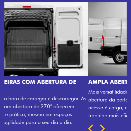
AMPLA ABERTURA DA PORTA LATERAL
Mais versatilidade para o seu carregamento. A ampla
abertura da porta lateral do Novo Ducato facilita o
acesso à carga, otimizando tempo e tornando o
trabalho mais eficiente, onde quer que você esteja.
Próximo
Previous
Next
TRANSFORMAÇÃO HOMOLOGADA