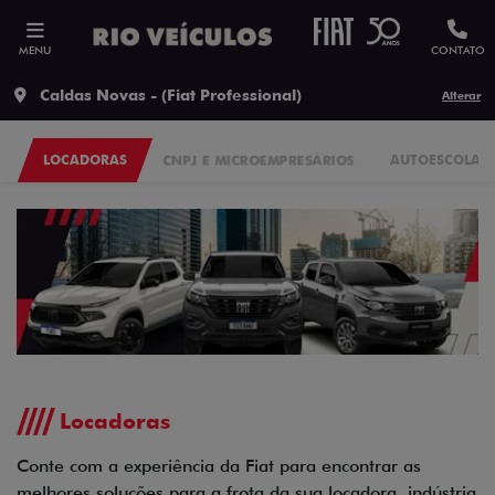
MENU
CONTATO
Caldas Novas - (Fiat Professional)
Alterar
LOCADORAS
CNPJ E MICROEMPRESÁRIOS
AUTOESCOLA
Locadoras
Conte com a experiência da Fiat para encontrar as
melhores soluções para a frota da sua locadora, indústria