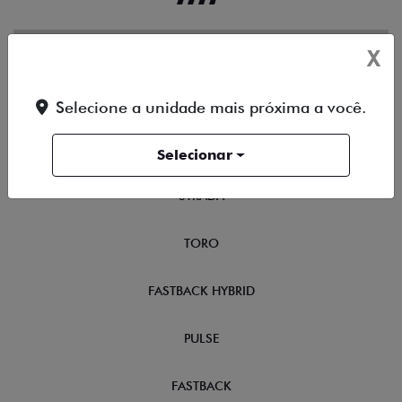
X
OFERTAS
NOVOS
Selecione a unidade mais próxima a você.
TITANO
Selecionar
STRADA
TORO
FASTBACK HYBRID
PULSE
FASTBACK