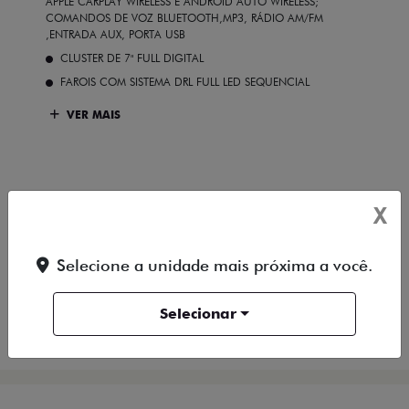
APPLE CARPLAY WIRELESS E ANDROID AUTO WIRELESS;
COMANDOS DE VOZ BLUETOOTH,MP3, RÁDIO AM/FM
,ENTRADA AUX, PORTA USB
CLUSTER DE 7" FULL DIGITAL
FAROIS COM SISTEMA DRL FULL LED SEQUENCIAL
VER MAIS
X
FICHA TÉCNICA
Selecione a unidade mais próxima a você.
ENTRAR EM CONTATO
Selecionar
COMPARAR VERSÃO