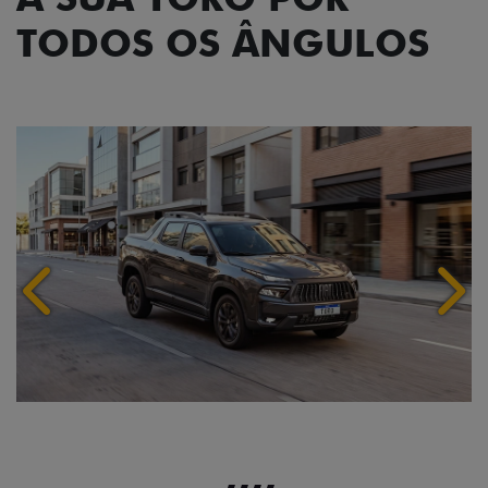
TODOS OS ÂNGULOS
Anterior
Próx