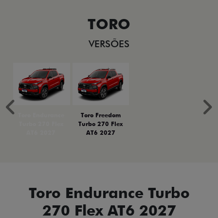
TORO
VERSÕES
Anterior
P
Toro Endurance
Toro Freedom
Turbo 270 Flex
Turbo 270 Flex
AT6 2027
AT6 2027
Toro Endurance Turbo
270 Flex AT6 2027