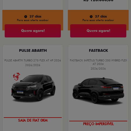
27 dias
27 dias
Para essa oferta acabar
Para essa oferta acabar
Quero agora!
Quero agora!
PULSE ABARTH
FASTBACK
PULSE ABARTH TURBO 270 FLEX AT 4P 2026
FASTBACK IMPETUS TURBO 200 HYBRID FLEX
AT 2026
2026/2026
2026/2026
SAIA DE FIAT 0KM
PREÇO IMPERDÍVEL