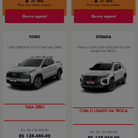
27 dias
27 dias
Para essa oferta acabar
Para essa oferta acabar
Quero agora!
Quero agora!
TORO
STRADA
TORO FREEDOM T270 COM TAXA ZERO
STRADA ULTRA COM DESCONTO COM
USADO NA TROCA
TAXA ZERO
COM O USADO NA TROCA
De: R$ 178.990,00
De: R$ 154.280,00
R$ 138.480,00
R$ 128.060,00