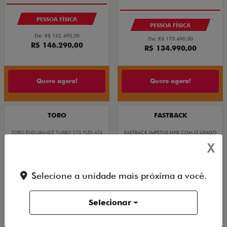
PESSOA FÍSICA
PESSOA FÍSICA
De: R$ 162.490,00
De: R$ 173.490,00
R$ 146.290,00
R$ 134.990,00
Quero agora!
Quero agora!
TORO
FASTBACK
TORO ENDURANCE TURBO 270 FLEX AT6
FASTBACK IMPETUS HYB COM O USADO
2027
NA TROCA
X
2026/2027
Selecione a unidade mais próxima a você.
Selecionar