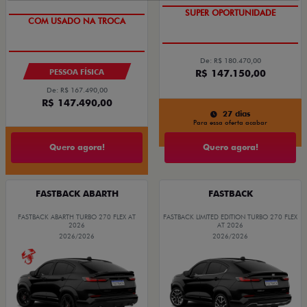
SUPER OPORTUNIDADE
COM USADO NA TROCA
De: R$ 180.470,00
PESSOA FÍSICA
R$ 147.150,00
De: R$ 167.490,00
R$ 147.490,00
27 dias
Para essa oferta acabar
Quero agora!
Quero agora!
FASTBACK ABARTH
FASTBACK
FASTBACK ABARTH TURBO 270 FLEX AT
FASTBACK LIMITED EDITION TURBO 270 FLEX
2026
AT 2026
2026/2026
2026/2026