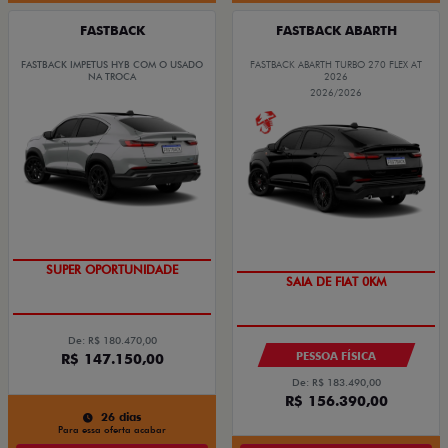
FASTBACK
FASTBACK ABARTH
FASTBACK IMPETUS HYB COM O USADO
FASTBACK ABARTH TURBO 270 FLEX AT
NA TROCA
2026
2026/2026
ENTREGA IMEDIATA
PREÇO IMPERDÍVEL
SUPER OPORTUNIDADE
SAIA DE FIAT 0KM
De: R$ 180.470,00
PESSOA FÍSICA
R$ 147.150,00
De: R$ 183.490,00
R$ 156.390,00
26 dias
Para essa oferta acabar