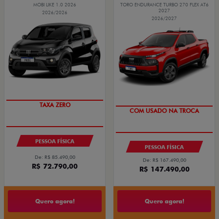
MOBI LIKE 1.0 2026
TORO ENDURANCE TURBO 270 FLEX AT6
2027
2026/2026
2026/2027
PREÇO IMPERDÍVEL
OPORTUNIDADE
TAXA ZERO
COM USADO NA TROCA
PESSOA FÍSICA
PESSOA FÍSICA
De: R$ 85.490,00
De: R$ 167.490,00
R$ 72.790,00
R$ 147.490,00
Quero agora!
Quero agora!