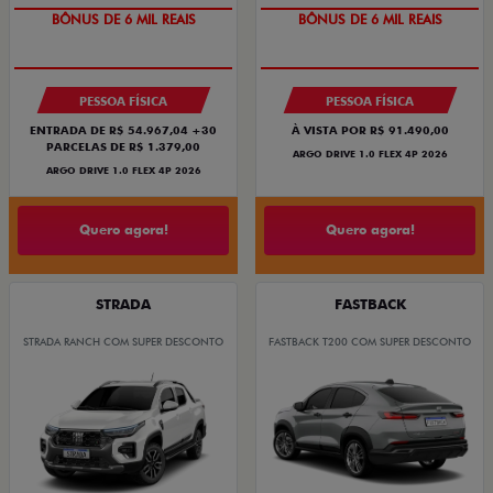
TAXA ZERO
TAXA ZERO
BÔNUS DE 6 MIL REAIS
BÔNUS DE 6 MIL REAIS
PESSOA FÍSICA
PESSOA FÍSICA
ENTRADA DE R$ 54.967,04 +30
À VISTA POR R$ 91.490,00
PARCELAS DE R$ 1.379,00
ARGO DRIVE 1.0 FLEX 4P 2026
ARGO DRIVE 1.0 FLEX 4P 2026
Quero agora!
Quero agora!
STRADA
FASTBACK
STRADA RANCH COM SUPER DESCONTO
FASTBACK T200 COM SUPER DESCONTO