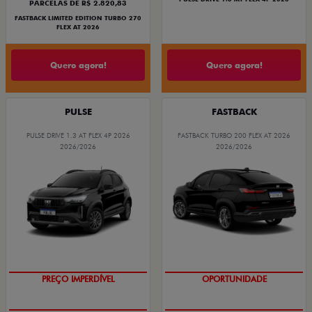
PARCELAS DE R$ 2.820,83
FASTBACK LIMITED EDITION TURBO 270
FLEX AT 2026
Quero agora!
Quero agora!
PULSE
FASTBACK
PULSE DRIVE 1.3 AT FLEX 4P 2026
FASTBACK TURBO 200 FLEX AT 2026
2026/2026
2026/2026
O SUV AUTOMÁTICO MAIS
OPORTUNIDADE
BARATO DO BRASIL
PREÇO IMPERDÍVEL