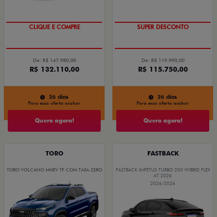
COM O USADO NA TROCA
OPORTUNIDADE
CLIQUE E COMPRE
SUPER DESCONTO
De: R$ 147.980,00
De: R$ 119.990,00
R$ 132.110,00
R$ 115.750,00
26 dias
26 dias
Para essa oferta acabar
Para essa oferta acabar
Quero agora!
Quero agora!
TORO
FASTBACK
TORO VOLCANO MHEV TF COM TAXA ZERO
FASTBACK IMPETUS TURBO 200 HYBRID FLEX
AT 2026
2026/2026