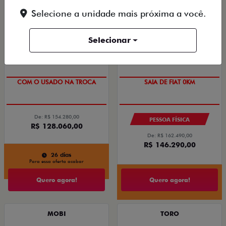
Selecione a unidade mais próxima a você.
Selecionar
À PRONTA-ENTREGA
OPORTUNIDADE
COM O USADO NA TROCA
SAIA DE FIAT 0KM
De: R$ 154.280,00
PESSOA FÍSICA
R$ 128.060,00
De: R$ 162.490,00
R$ 146.290,00
26 dias
Para essa oferta acabar
Quero agora!
Quero agora!
MOBI
TORO