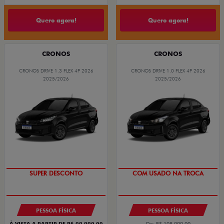
Quero agora!
Quero agora!
CRONOS
CRONOS
CRONOS DRIVE 1.3 FLEX 4P 2026
CRONOS DRIVE 1.0 FLEX 4P 2026
2025/2026
2025/2026
BÔNUS DE ATÉ R$ 14 MIL
SUPER DESCONTO
SUPER DESCONTO
COM USADO NA TROCA
PESSOA FÍSICA
PESSOA FÍSICA
À VISTA A PARTIR DE R$ 99.990,00
De: R$ 108.990,00