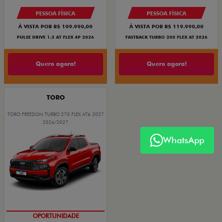
PESSOA FÍSICA
PESSOA FÍSICA
À VISTA POR R$ 109.990,00
À VISTA POR R$ 119.990,00
PULSE DRIVE 1.3 AT FLEX 4P 2026
FASTBACK TURBO 200 FLEX AT 2026
Quero agora!
Quero agora!
TORO
TORO FREEDOM TURBO 270 FLEX AT6 2027
2026/2027
WhatsApp
SUPERVALORIZAÇÃO DO USADO