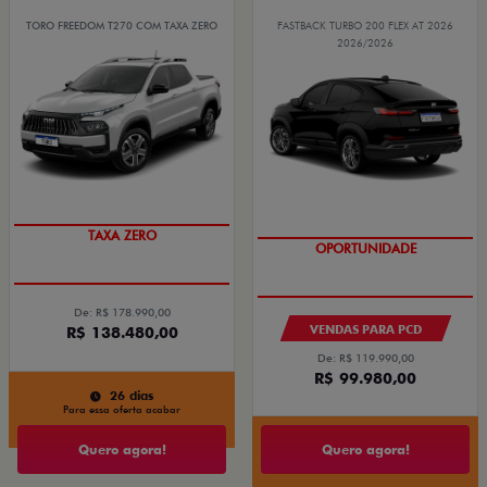
TORO FREEDOM T270 COM TAXA ZERO
FASTBACK TURBO 200 FLEX AT 2026
2026/2026
ENTREGA IMEDIATA
OPORTUNIDADE
TAXA ZERO
De: R$ 178.990,00
VENDAS PARA PCD
R$ 138.480,00
De: R$ 119.990,00
R$ 99.980,00
26 dias
Para essa oferta acabar
Quero agora!
Quero agora!