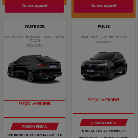
Quero agora!
Quero agora!
FASTBACK
PULSE
FASTBACK LIMITED EDITION TURBO 270 FLEX
PULSE DRIVE 1.3 MT FLEX 4P 2026
AT 2026
2026/2026
2026/2026
OPORTUNIDADE
COM USADO NA TROCA
PREÇO IMPERDÍVEL
PREÇO IMPERDÍVEL
PESSOA FÍSICA
PESSOA FÍSICA
À VISTA POR R$ 99.990,00
ENTRADA DE R$ 107.443,00 +18
PULSE DRIVE 1.3 MT FLEX 4P 2026