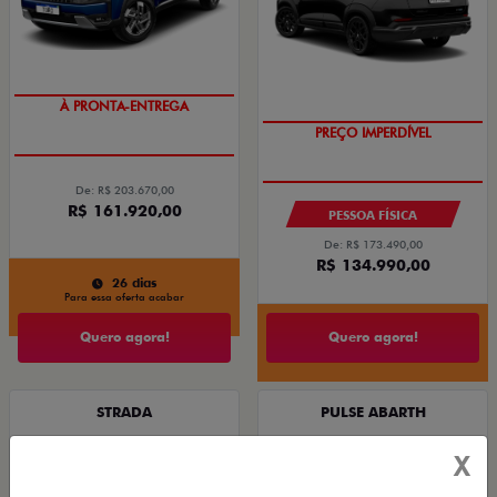
DESCONTO COM O USADO NA
TROCA
OPORTUNIDADE
À PRONTA-ENTREGA
PREÇO IMPERDÍVEL
De: R$ 203.670,00
R$ 161.920,00
PESSOA FÍSICA
De: R$ 173.490,00
R$ 134.990,00
26 dias
Para essa oferta acabar
Quero agora!
Quero agora!
STRADA
PULSE ABARTH
STRADA ULTRA COM DESCONTO COM
PULSE ABARTH TURBO 270 FLEX AT 4P 2026
X
USADO NA TROCA
2026/2026