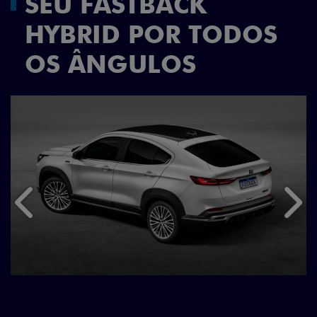
SEU FASTBACK
HYBRID POR TODOS
OS ÂNGULOS
Anterior
Próx