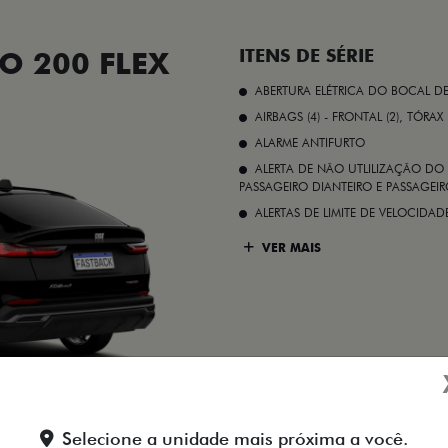
O 200 FLEX
ITENS DE SÉRIE
ABERTURA ELÉTRICA DO BOCAL D
AIRBAGS (4) - FRONTAL (2), TÓRAX
ALARME ANTIFURTO
ALERTA DE NÃO UTLILIZAÇÃO DO 
PASSAGEIRO DIANTEIRO E PASSAGEIRO
ALERTAS DE LIMITE DE VELOCID
VER MAIS
Preto Vulcano
Selecione a unidade mais próxima a você.