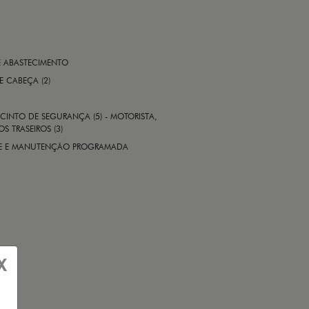
E ABASTECIMENTO
 E CABEÇA (2)
CINTO DE SEGURANÇA (5) - MOTORISTA,
S TRASEIROS (3)
ADE E MANUTENÇÃO PROGRAMADA
X