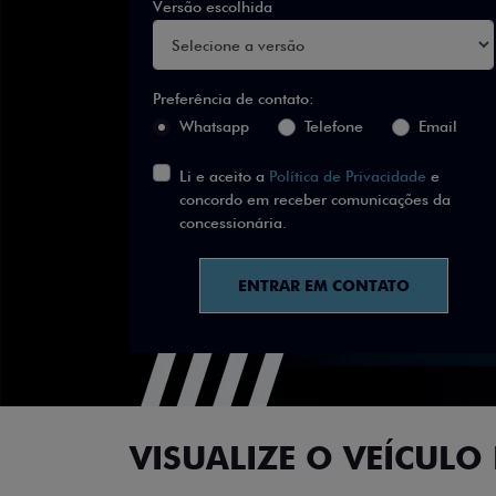
Versão escolhida
Preferência de contato:
Whatsapp
Telefone
Email
Li e aceito a
Política de Privacidade
e
concordo em receber comunicações da
concessionária.
ENTRAR EM CONTATO
VISUALIZE O VEÍCULO 