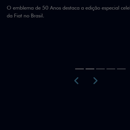
Teto bicolor, adesivos esti
uma identidade visual únic
Próximo
Previous
Next
Teto Panorâm