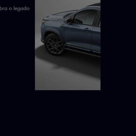
lizados e detalhes em Citrus Green criam
a.
ico