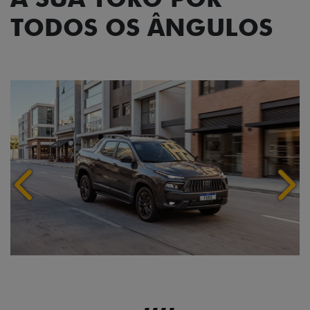
TODOS OS ÂNGULOS
Anterior
Próx