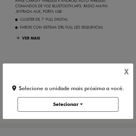
APPLE CARPLAY WIRELESS E ANDROID AUTO WIRELESS;
COMANDOS DE VOZ BLUETOOTH,MP3, RÁDIO AM/FM
,ENTRADA AUX, PORTA USB
CLUSTER DE 7" FULL DIGITAL
FAROIS COM SISTEMA DRL FULL LED SEQUENCIAL
VER MAIS
X
FICHA TÉCNICA
Selecione a unidade mais próxima a você.
ENTRAR EM CONTATO
Selecionar
COMPARAR VERSÃO