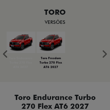
TORO
VERSÕES
Anterior
P
Toro Endurance
Toro Freedom
Turbo 270 Flex
Turbo 270 Flex
AT6 2027
AT6 2027
Toro Endurance Turbo
270 Flex AT6 2027