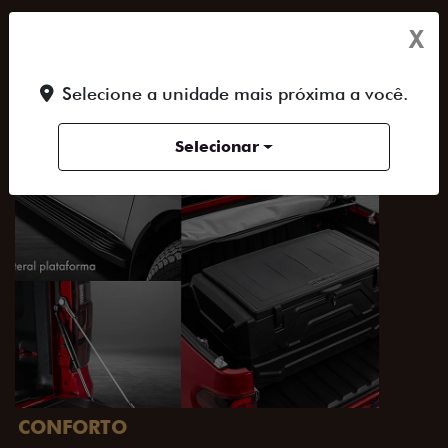
SAIBA TUDO SOBRE A TITANO
X
Selecione a unidade mais próxima a você.
ACESSORIOS
DESIGN
PERFORMANCE
Selecionar
PACK OFF-ROAD