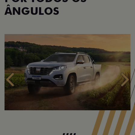
ÂNGULOS
Anterior
Próx