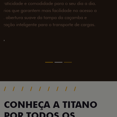
Prepare sua picape para qualquer desafio. O Pack
off-road combina engate de reboque para até 3,5
toneladas, alargadores de para-lamas e overbumper,
oferecendo mais capacidade de reboque, proteção
extra para a carroceria e um visual ainda mais
imponente para enfrentar qualquer terreno com
confiança.
Próximo
Previous
Next
Pack tecnologia
CONHEÇA A TITANO
POR TODOS OS