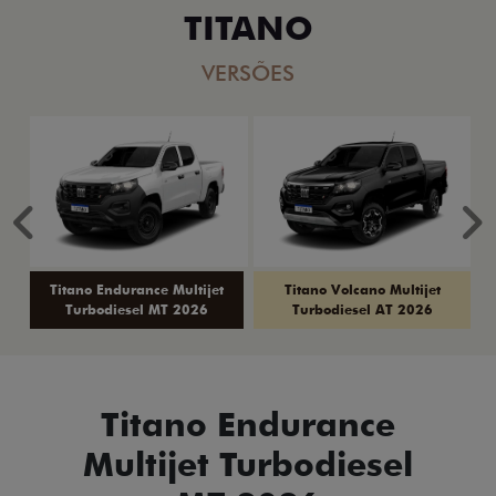
TITANO
VERSÕES
Anterior
P
Titano Endurance Multijet
Titano Volcano Multijet
Turbodiesel MT 2026
Turbodiesel AT 2026
Titano Endurance
Multijet Turbodiesel