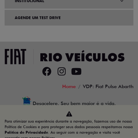
INSTITUCIONAL
AGENDE UM TEST DRIVE
Home
VDP: Fiat Pulse Abarth
Desacelere. Seu bem maior é a vida.
Para otimizar sua experiência durante a navegação, fazemos uso de nossa
Política de Cookies e para proteger seus dados pessoais respeitamos nossa
Política de Privacidade
. Ao seguir com a navegação e visita você
37.898.137/0002-04
concorda com nossas Políticas.