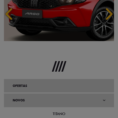
Anterior
Próx
OFERTAS
NOVOS
TITANO