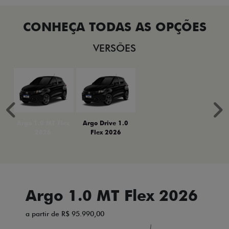
VERSÕES
Anterior
P
Argo 1.0 MT Flex
Argo Drive 1.0
2026
Flex 2026
Argo 1.0 MT Flex 2026
a partir de R$ 95.990,00