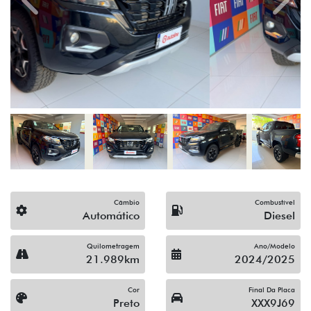
Previous
Next
Câmbio
Combustível
Automático
Diesel
Quilometragem
Ano/Modelo
21.989km
2024/2025
Cor
Final Da Placa
Preto
XXX9J69