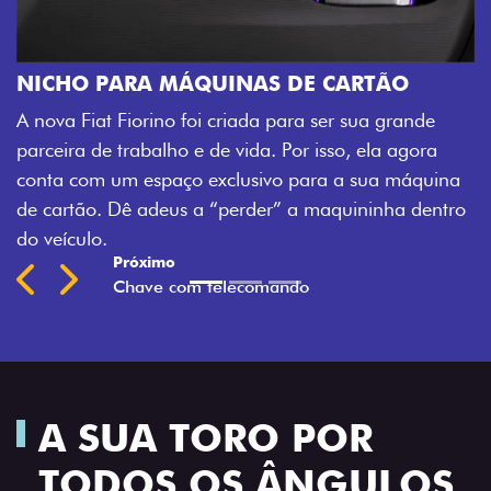
ARTÃO
CHAVE COM TELECOMANDO
sua grande
Agora, a chave da sua nova Fiorino pode ab
, ela agora
veículo também à distância, e não mais so
 sua máquina
fechadura. São detalhes como esse que tr
ininha dentro
mais fluidez para o seu dia de trabalho.
Previous
Next
A SUA TORO POR
TODOS OS ÂNGULOS