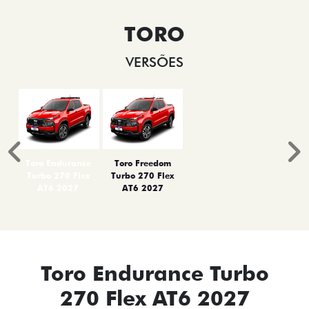
TORO
VERSÕES
Anterior
P
Toro Endurance
Toro Freedom
Turbo 270 Flex
Turbo 270 Flex
AT6 2027
AT6 2027
Toro Endurance Turbo
270 Flex AT6 2027