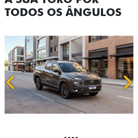
TODOS OS ÂNGULOS
Anterior
Próx