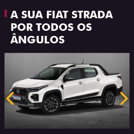
A SUA FIAT STRADA
POR TODOS OS
ÂNGULOS
Anterior
Próx