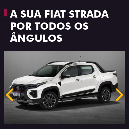
A SUA FIAT STRADA
POR TODOS OS
ÂNGULOS
Anterior
Próx