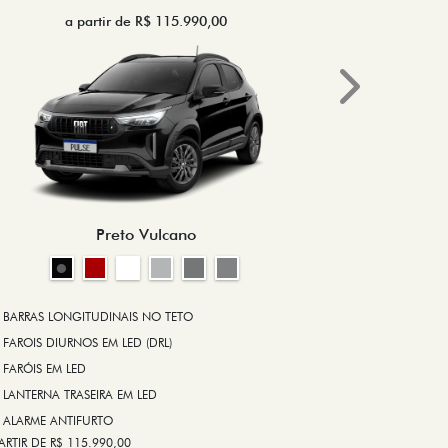
a partir de R$ 115.990,00
a 
Next
BRAKE-LIGHT
BARRAS LONG
RODA DE LIGA
Preto Vulcano
ALARME ANT
ASR (CONTRO
A PARTIR DE R$ 1
+ VER MAIS I
BARRAS LONGITUDINAIS NO TETO
FAROIS DIURNOS EM LED (DRL)
FARÓIS EM LED
FICHA TÉ
LANTERNA TRASEIRA EM LED
ALARME ANTIFURTO
ARTIR DE R$ 115.990,00