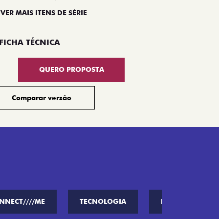
 VER MAIS ITENS DE SÉRIE
Compar
FICHA TÉCNICA
QUERO PROPOSTA
Comparar versão
NNECT////ME
TECNOLOGIA
PERFORMANCE