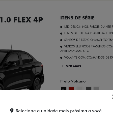
.0 FLEX 4P
ITENS DE SÉRIE
LED DESIGN NOS FARÓIS DIANTEI
LUZES DE LEITURA DIANTEIRA E TR
SENSOR DE ESTACIONAMENTO TR
VIDROS ELÉTRICOS TRASEIROS C
ANTIESMAGAMENTO
VOLANTE COM COMANDOS DE RÁ
VER MAIS
Preto Vulcano
FICHA TÉCNICA
Selecione a unidade mais próxima a você.