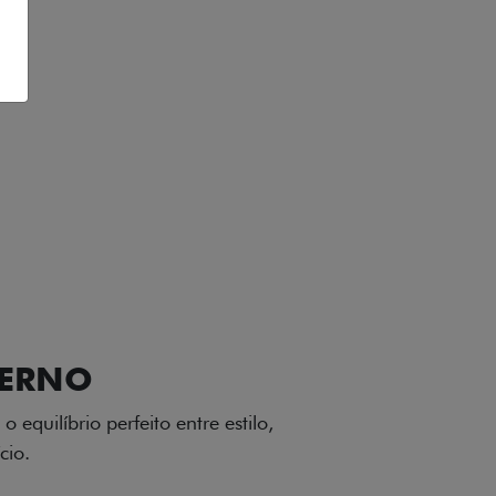
VIÇOS
FIAT + SEM PARAR
GA-LEVE
 desenho dinâmico e acabamento
o do Fiat Cronos, trazendo mais
iagem.