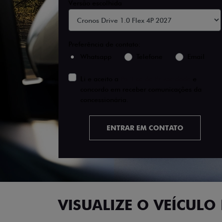
Versão escolhida
Preferência de contato:
Whatsapp
Telefone
Email
Li e aceito a
Política de Privacidade
e
concordo em receber comunicações da
concessionária.
ENTRAR EM CONTATO
VISUALIZE O VEÍCULO 