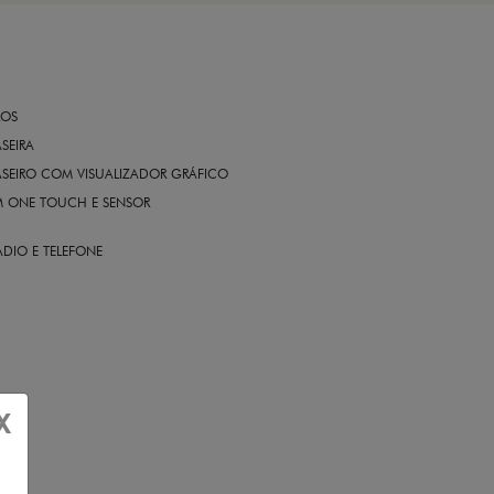
ROS
ASEIRA
ASEIRO COM VISUALIZADOR GRÁFICO
OM ONE TOUCH E SENSOR
DIO E TELEFONE
X