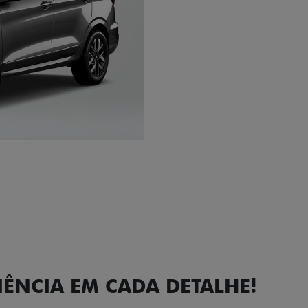
Próximo
Previous
Next
Faróis com a
IÊNCIA EM CADA DETALHE!