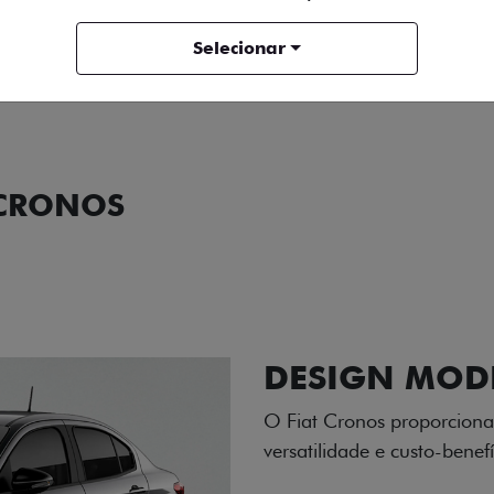
ENTRAR EM CONTATO
Selecionar
COMPARAR VERSÃO
 CRONOS
ORMANCE
SEGURANÇA
ACESSÓRIOS
SER
RODAS DE LI
As rodas de liga leve com
diamantado elevam o estil
personalidade para cada v