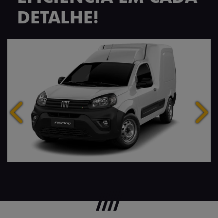
DETALHE!
Anterior
Próx