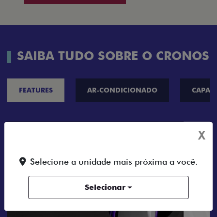
SAIBA TUDO SOBRE O CRONOS
FEATURES
AR-CONDICIONADO
CAPAC
X
Selecione a unidade mais próxima a você.
Selecionar