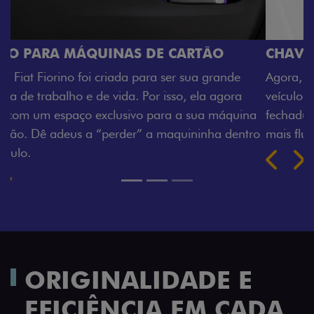
CHAVE COM TELECOMANDO
Agora, a chave da sua nova Fiorino pode abrir o
veículo também à distância, e não mais somente pela
na
fechadura. São detalhes como esse que trazem ainda
tro
mais fluidez para o seu dia de trabalho.
Previous
Next
ORIGINALIDADE E
EFICIÊNCIA EM CADA