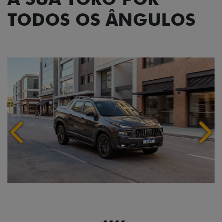
TODOS OS ÂNGULOS
Anterior
Próx