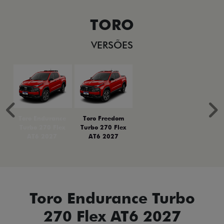
TORO
VERSÕES
Anterior
P
Toro Endurance
Toro Freedom
Turbo 270 Flex
Turbo 270 Flex
AT6 2027
AT6 2027
Toro Endurance Turbo
270 Flex AT6 2027