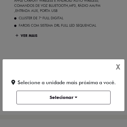
APPLE CARPLAY WIRELESS E ANDROID AUTO WIRELESS;
COMANDOS DE VOZ BLUETOOTH,MP3, RÁDIO AM/FM
,ENTRADA AUX, PORTA USB
CLUSTER DE 7" FULL DIGITAL
FAROIS COM SISTEMA DRL FULL LED SEQUENCIAL
VER MAIS
X
FICHA TÉCNICA
Selecione a unidade mais próxima a você.
ENTRAR EM CONTATO
Selecionar
COMPARAR VERSÃO