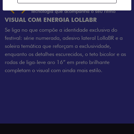
Próximo
Previous
Next
Tecnologia que acompanha o seu ritmo
VISUAL COM ENERGIA LOLLABR
Se liga no que compõe a identidade exclusiva do
festival: série numerada, adesivo lateral LollaBR e a
soleira temática que reforçam a exclusividade,
enquanto os detalhes escurecidos, o teto bicolor e as
rodas de liga-leve aro 16” em preto brilhante
completam o visual com ainda mais estilo.