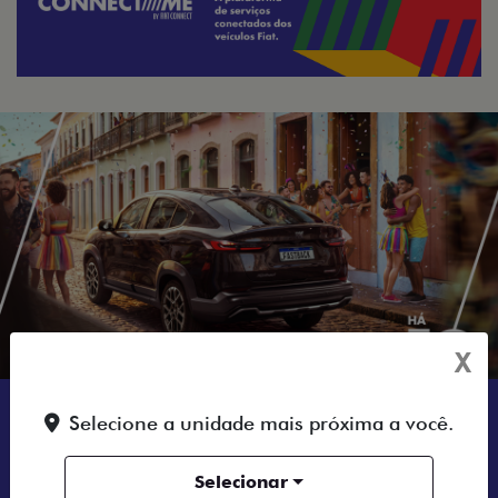
X
Selecione a unidade mais próxima a você.
QUERO FALAR COM
UM CONSULTOR
Selecionar