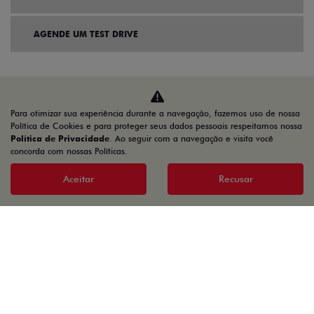
AGENDE UM TEST DRIVE
Para otimizar sua experiência durante a navegação, fazemos uso de nossa
Política de Cookies e para proteger seus dados pessoais respeitamos nossa
Política de Privacidade
. Ao seguir com a navegação e visita você
concorda com nossas Políticas.
Aceitar
Recusar
Home
Estoque seminovos
Desacelere. Seu bem maior é a vida.
37.898.137/0002-04