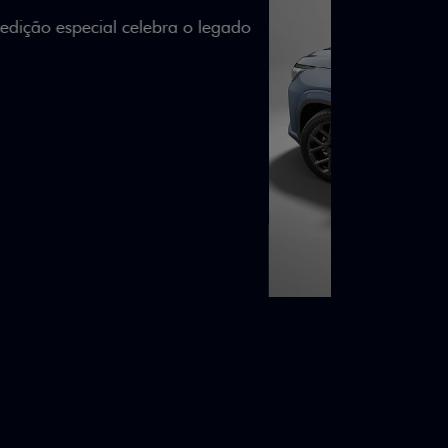
lizados e detalhes em Citrus Green criam
a.
ico