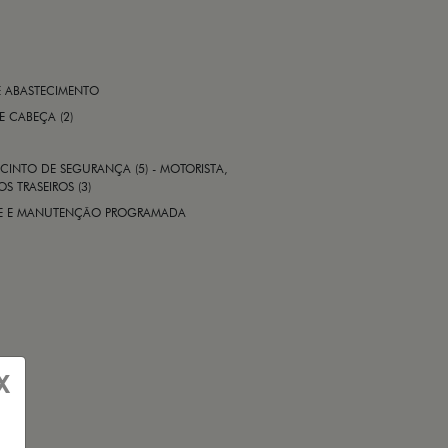
E ABASTECIMENTO
 E CABEÇA (2)
CINTO DE SEGURANÇA (5) - MOTORISTA,
S TRASEIROS (3)
ADE E MANUTENÇÃO PROGRAMADA
X