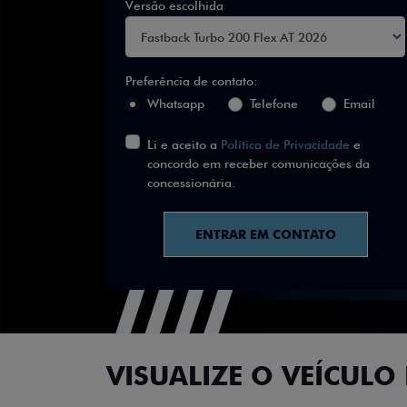
Versão escolhida
Preferência de contato:
Whatsapp
Telefone
Email
Li e aceito a
Política de Privacidade
e
concordo em receber comunicações da
concessionária.
ENTRAR EM CONTATO
VISUALIZE O VEÍCULO 