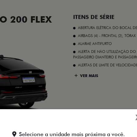
O 200 FLEX
ITENS DE SÉRIE
ABERTURA ELÉTRICA DO BOCAL D
AIRBAGS (4) - FRONTAL (2), TÓRAX
ALARME ANTIFURTO
ALERTA DE NÃO UTLILIZAÇÃO DO 
PASSAGEIRO DIANTEIRO E PASSAGEIRO
ALERTAS DE LIMITE DE VELOCID
VER MAIS
Preto Vulcano
Selecione a unidade mais próxima a você.