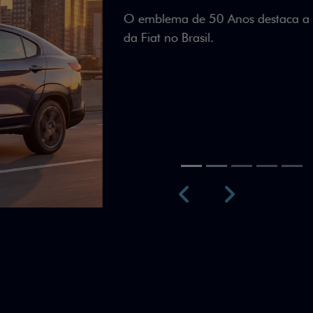
Teto bicolor, adesivos esti
uma identidade visual únic
Próximo
Previous
Next
Teto Panorâm