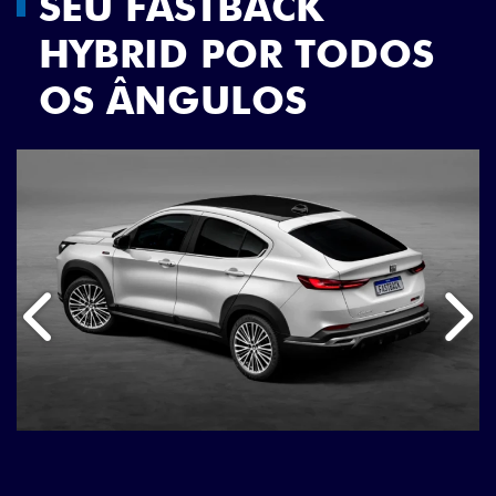
SEU FASTBACK
HYBRID POR TODOS
OS ÂNGULOS
Anterior
Próx